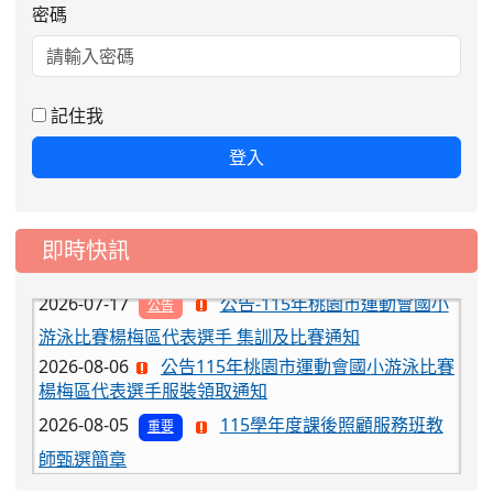
密碼
2026-08-06
公告115年桃園市運動會國小游泳比賽
楊梅區代表選手服裝領取通知
2026-08-05
115學年度課後照顧服務班教
重要
師甄選簡章
記住我
2026-08-03
115學年度一、三、五年級常
重要
登入
態編班結果公告
2026-07-31
學校對面建案申請8月份「施
公告
工車輛臨停」一案，請各位用路人留意
即時快訊
2026-07-17
公告-115年桃園市運動會國小
公告
游泳比賽楊梅區代表選手 集訓及比賽通知
2026-08-06
公告115年桃園市運動會國小游泳比賽
楊梅區代表選手服裝領取通知
2026-08-05
115學年度課後照顧服務班教
重要
師甄選簡章
2026-08-03
115學年度一、三、五年級常
重要