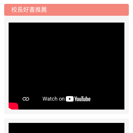
態編班結果公告
校長好書推薦
2026-07-31
學校對面建案申請8月份「施
公告
工車輛臨停」一案，請各位用路人留意
2026-07-17
公告-115年桃園市運動會國小
公告
游泳比賽楊梅區代表選手 集訓及比賽通知