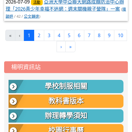
2026-07-09
亞洲大學中亞聯大網路成癮防治中心辦
活動
理「2026青少年幸福不迷網：週末關機親子營隊」一案
(
陳
韻婷
/ 42 /
公文轉達
)
(current)
«
‹
1
2
3
4
5
6
7
8
9
10
›
»
:::
楊明資訊站
學校制服相關
教科書版本
辦理轉學須知
校園行事曆