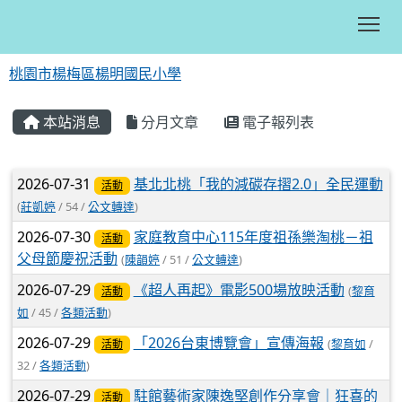
Tog
桃園市楊梅區楊明國民小學
:::
本站消息
分月文章
電子報列表
文章列表
2026-07-31
基北北桃「我的減碳存摺2.0」全民運動
活動
(
莊凱婷
/ 54 /
公文轉達
)
2026-07-30
家庭教育中心115年度祖孫樂淘桃－祖
活動
父母節慶祝活動
(
陳韻婷
/ 51 /
公文轉達
)
2026-07-29
《超人再起》電影500場放映活動
(
黎育
活動
如
/ 45 /
各類活動
)
2026-07-29
「2026台東博覽會」宣傳海報
(
黎育如
/
活動
32 /
各類活動
)
2026-07-29
駐館藝術家陳逸堅創作分享會｜狂喜的
活動