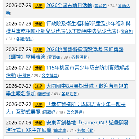
2026-07-29
2026全國古蹟日活動
(
黎育如
/ 34 /
各類活
活動
動
)
2026-07-29
行政院及衛生福利部兒童及少年福利與
活動
權益事務相關小組兒少代表(以下簡稱中央兒少代表)
(
黎育如
/ 31 /
各類活動
)
2026-07-29
2026桃園藝術巡演龍潭場-宋坤傳藝
活動
《酬神》擊樂表演
(
黎育如
/ 39 /
各類活動
)
2026-07-27
115年桃園市青少年菸害防制實體解謎
活動
活動
(
莊凱婷
/ 29 /
公文轉達
)
2026-07-27
大園國中8月暑期營隊，歡迎有興趣的
活動
學生報名參加
(
簡歆瑜
/ 49 /
各類活動
)
2026-07-22
「幸符製造所：與同志青少年一起長
活動
大」互動式展覽
(
陳韻婷
/ 48 /
公文轉達
)
2026-07-09
安東青創基地「Game ON！遊戲開發
活動
進行式」XR主題展覽
(
簡歆瑜
/ 71 /
各類活動
)