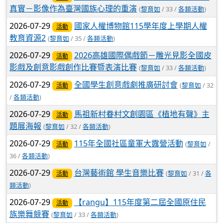
真實－影像作為臺灣國族心理的重演
(
黎育如
/ 33 /
各類活動
)
2026-07-29
國家人權博物館115學年度上學期人權
活動
教育資源2
(
黎育如
/ 35 /
各類活動
)
2026-07-29
2026高雄國際偶戲節－雕光見影全國皮
活動
影戲及創意影戲創作比賽暨表演比賽
(
黎育如
/ 33 /
各類活動
)
2026-07-29
全國學生創意戲劇推廣研討會
(
黎育如
/ 32
活動
/
各類活動
)
2026-07-29
馬祖新村眷村文創園區《植地有聲》主
活動
題展海報
(
黎育如
/ 32 /
各類活動
)
2026-07-29
115年全國社區童軍大露營活動
(
黎育如
/
活動
36 /
各類活動
)
2026-07-29
台灣藝術館 學生音樂比賽
(
黎育如
/ 31 /
各
活動
類活動
)
2026-07-29
【rangu】115年度第二屆全國原住民
活動
族樂舞競賽
(
黎育如
/ 33 /
各類活動
)