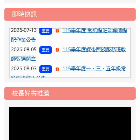
2026-07-17
公告-115年桃園市運動會國小
公告
游泳比賽楊梅區代表選手 集訓及比賽通知
即時快訊
2026-07-13
115學年度 常態編班暨導師編
重要
配作業公告
2026-08-05
115學年度課後照顧服務班教
重要
師甄選簡章
2026-08-03
115學年度一、三、五年級常
重要
態編班結果公告
2026-07-31
學校對面建案申請8月份「施
公告
工車輛臨停」一案，請各位用路人留意
校長好書推薦
2026-07-17
公告-115年桃園市運動會國小
公告
游泳比賽楊梅區代表選手 集訓及比賽通知
2026-07-13
115學年度 常態編班暨導師編
重要
配作業公告