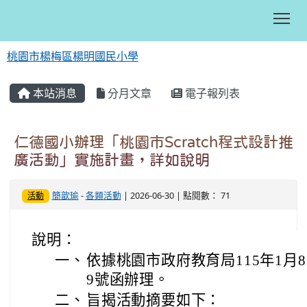
Tog
桃園市楊梅區楊明國民小學
:::
本站消息
分月文章
電子報列表
仁德國小辦理「桃園市Scratch程式設計推
廣活動」實施計畫，詳如說明
簡歆瑜
-
各類活動
| 2026-06-30 | 點閱數： 71
活動
說明：
一、
依據桃園市政府教育局115年1月8日
9號函辦理。
二、
旨揭活動摘要如下：