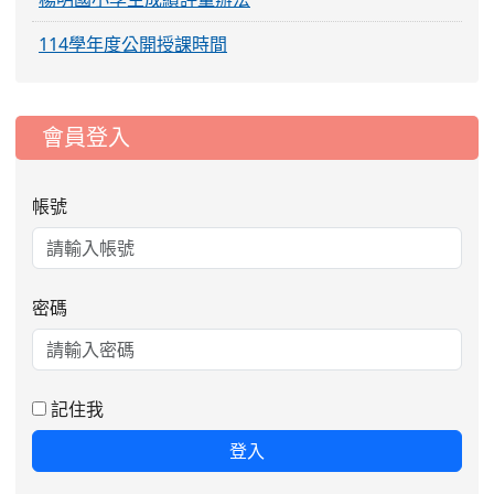
114學年度公開授課時間
:::
會員登入
帳號
2026-08-05
115學年度課後照顧服務班教
重要
密碼
師甄選簡章
2026-08-03
115學年度一、三、五年級常
重要
態編班結果公告
記住我
2026-07-31
學校對面建案申請8月份「施
公告
登入
工車輛臨停」一案，請各位用路人留意