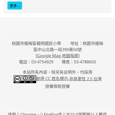
更多…
桃園市楊梅區楊明國民小學 地址：桃園市楊梅
區中山北路一段390巷50號
[
Google Map 地圖指南
]
電話：03-4754929 傳真：03-4788650
本站所有內容，除另有註明外，均採用
創用 CC 姓名標示-
非商業性 2.5 台灣
授權條款授權
請用
Chrome
、
FireFox
或
IE10.0瀏覽器以上獲得