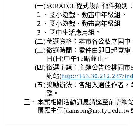
(一)
SCRATCH程式設計徵件類別
１、
國小遊戲、動畫中年級組。
２、
國小遊戲、動畫高年級組
３、
國中生活應用組。
(二)
參選資格：本市各公私立國中
(三)
徵選時間：徵件由即日起實施，
日(日)中午12點截止。
(四)
徵選主題：主題公告於桃園市Sc
網站(
http://163.30.212.237/i
(五)
獎勵辦法：各組入選佳作者，每
整。
三、
本案相關活動訊息請逕至前開網
懷憲主任(damson@ms.tyc.edu.tw