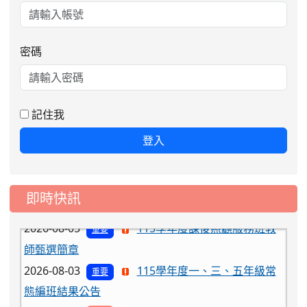
密碼
記住我
登入
2026-08-06
公告115年桃園市運動會國小游泳比賽
楊梅區代表選手服裝領取通知
即時快訊
2026-08-05
115學年度課後照顧服務班教
重要
師甄選簡章
2026-08-03
115學年度一、三、五年級常
重要
態編班結果公告
2026-07-31
學校對面建案申請8月份「施
公告