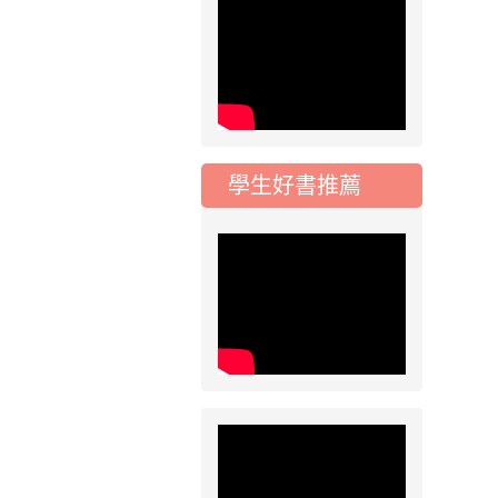
115學年度一、三、
五年級常態編班結果
公告
2026-07-31
公告
學校對面建案申請8
月份「施工車輛臨
學生好書推薦
停」一案，請各位用
路人留意
2026-07-17
公告
公告-115年桃園市運
動會國小游泳比賽楊
梅區代表選手 集訓及
比賽通知