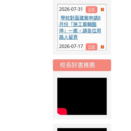
2026-07-31
公告
學校對面建案申請8
月份「施工車輛臨
停」一案，請各位用
路人留意
2026-07-17
公告
公告-115年桃園市運
動會國小游泳比賽楊
梅區代表選手 集訓及
校長好書推薦
比賽通知
2026-08-06
公告
115年桃園市運動會國
小游泳比賽楊梅區代
表選手服裝領取通知
2026-08-05
重要
115學年度課後照顧
服務班教師甄選簡章
2026-08-03
重要