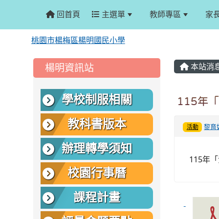
回首頁
主選單
教師專區
家
桃園市楊梅區楊明國民小學
:::
:::
楊明資訊站
本站消
學校制服相關
115年
教科書版本
黎育
活動
辦理轉學須知
115年
校園行事曆
課程計畫