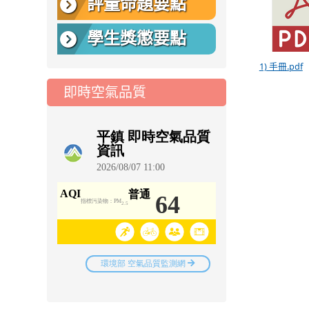
評量命題要點
學生獎懲要點
1) 手冊.pdf
即時空氣品質