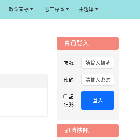
政令宣導
志工專區
主選單
:::
:::
會員登入
2026-08-06
公告
115年桃園市運動會國
帳號
小游泳比賽楊梅區代
表選手服裝領取通知
密碼
2026-08-05
重要
115學年度課後照顧
記
服務班教師甄選簡章
登入
住我
2026-08-03
重要
115學年度一、三、
五年級常態編班結果
即時快訊
公告