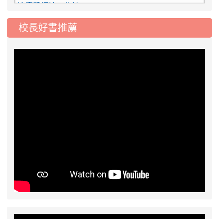
2026-08-06
淨零綠領人才 培育課程
研習
校長好書推薦
2026-08-06
有關公務人員保障暨培訓委員會
公告
辦理115年公務人員行政中立數位學習暨抽獎活動之
指定課程，業於「e等公務園+學習平臺」上架，請賡
續鼓勵所屬同仁踴躍參與，請查照轉知。
2026-08-05
115 學年度第1-5次代課教師暨教
公告
學支援工作人員甄選第3次招考錄取公告