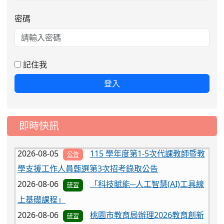
2026-08-06
「科技賦能─人工智慧(AI)工具線
研習
密碼
上基礎課程」
2026-08-06
桃園市教育局辦理2026教育創新
研習
論壇暨師培工作坊
記住我
2026-08-06
淨零綠領人才 培育課程
研習
登入
2026-08-06
有關公務人員保障暨培訓委員會
公告
辦理115年公務人員行政中立數位學習暨抽獎活動之
指定課程，業於「e等公務園+學習平臺」上架，請賡
即時快訊
續鼓勵所屬同仁踴躍參與，請查照轉知。
2026-08-05
115 學年度第1-5次代課教師暨教
公告
學支援工作人員甄選第3次招考錄取公告
2026-08-06
「科技賦能─人工智慧(AI)工具線
研習
上基礎課程」
2026-08-06
桃園市教育局辦理2026教育創新
研習
論壇暨師培工作坊