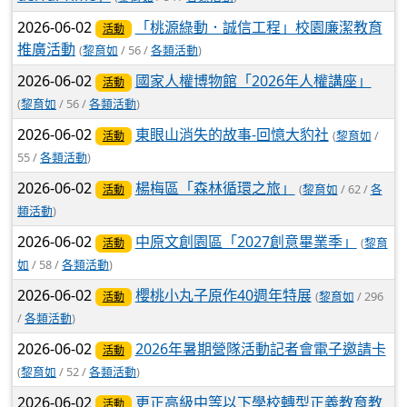
2026-06-02
「桃源綠動．誠信工程」校園廉潔教育
活動
推廣活動
(
黎育如
/ 56 /
各類活動
)
2026-06-02
國家人權博物館「2026年人權講座」
活動
(
黎育如
/ 56 /
各類活動
)
2026-06-02
東眼山消失的故事-回憶大豹社
(
黎育如
/
活動
55 /
各類活動
)
2026-06-02
楊梅區「森林循環之旅」
(
黎育如
/ 62 /
各
活動
類活動
)
2026-06-02
中原文創園區「2027創意畢業季」
(
黎育
活動
如
/ 58 /
各類活動
)
2026-06-02
櫻桃小丸子原作40週年特展
(
黎育如
/ 296
活動
/
各類活動
)
2026-06-02
2026年暑期營隊活動記者會電子邀請卡
活動
(
黎育如
/ 52 /
各類活動
)
2026-06-02
更正高級中等以下學校轉型正義教育教
活動