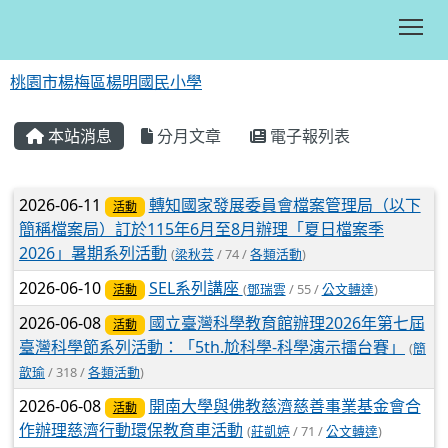
Tog
桃園市楊梅區楊明國民小學
:::
本站消息
分月文章
電子報列表
文章列表
2026-06-11
轉知國家發展委員會檔案管理局（以下
活動
簡稱檔案局）訂於115年6月至8月辦理「夏日檔案季
2026」暑期系列活動
(
梁秋芸
/ 74 /
各類活動
)
2026-06-10
SEL系列講座
(
鄧瑞雲
/ 55 /
公文轉達
)
活動
2026-06-08
國立臺灣科學教育館辦理2026年第七屆
活動
臺灣科學節系列活動：「5th.尬科學-科學演示擂台賽」
(
簡
歆瑜
/ 318 /
各類活動
)
2026-06-08
開南大學與佛教慈濟慈善事業基金會合
活動
作辦理慈濟行動環保教育車活動
(
莊凱婷
/ 71 /
公文轉達
)