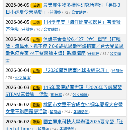
2026-06-05
農業部生物多樣性研究所辦理「暑期3
活動
日小虎夏令營活動」
(
莊凱婷
/ 72 /
公文轉達
)
2026-06-05
114學年度「海洋開麥拉影片」有獎徵
活動
答活動
(
莊凱婷
/ 76 /
公文轉達
)
2026-06-05
信誼基金會於6／27（六）舉辦【打噴
活動
嚏、流鼻水、抓不停？0-8歲抗過敏照護指南／台大兒童過
敏免疫專家 林于粲醫師主講】親職講座
(
莊凱婷
/ 81 /
公文轉
達
)
2026-06-04
「2026耀登炳南地球永續影展」
(
莊凱婷
活動
/ 76 /
公文轉達
)
2026-06-03
115年暑假期間辦理「2026年五感學習
活動
STEAM素養營」活動
(
鄧瑞雲
/ 96 /
公文轉達
)
2026-06-02
桃園市女童軍會成立51週年慶祝大會暨
活動
女童軍聯團露營活動
(
黎育如
/ 294 /
各類活動
)
2026-06-02
國立屏東科技大學辦理2026夏令營「汪
活動
derful Time」
(
黎育如
/ 54 /
各類活動
)