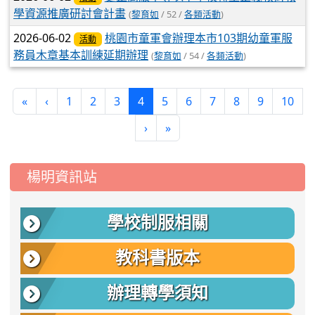
學資源推廣研討會計畫
(
黎育如
/ 52 /
各類活動
)
2026-06-02
桃園市童軍會辦理本市103期幼童軍服
活動
務員木章基本訓練延期辦理
(
黎育如
/ 54 /
各類活動
)
(current)
«
‹
1
2
3
4
5
6
7
8
9
10
›
»
:::
楊明資訊站
學校制服相關
教科書版本
辦理轉學須知