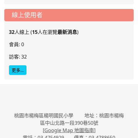
線上使用者
32
人線上 (
15
人在瀏覽
最新消息
)
會員: 0
訪客: 32
更多…
桃園市楊梅區楊明國民小學 地址：桃園市楊梅
區中山北路一段390巷50號
[
Google Map 地圖指南
]
電話：03-4754929 傳真：03-4788650