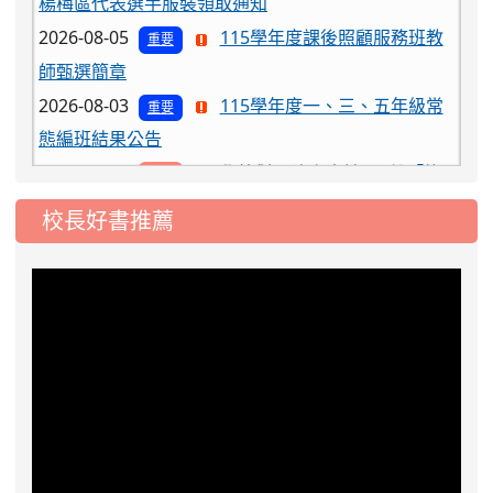
2026-08-05
115學年度課後照顧服務班教
重要
師甄選簡章
2026-08-03
115學年度一、三、五年級常
重要
態編班結果公告
2026-07-31
學校對面建案申請8月份「施
公告
工車輛臨停」一案，請各位用路人留意
校長好書推薦
2026-07-17
公告-115年桃園市運動會國小
公告
游泳比賽楊梅區代表選手 集訓及比賽通知
2026-08-06
公告115年桃園市運動會國小游泳比賽
楊梅區代表選手服裝領取通知
2026-08-05
115學年度課後照顧服務班教
重要
師甄選簡章
2026-08-03
115學年度一、三、五年級常
重要
態編班結果公告
2026-07-31
學校對面建案申請8月份「施
公告