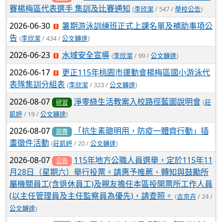
賽楊梅區代表選手 集訓及比賽通知
(
李欣潔
/ 547 /
學校公告
)
2026-06-30
暑期游泳訓練班正式上課名單及補助事項公
告
(
李欣潔
/ 434 /
公文轉達
)
2026-06-23
水域安全宣導
(
李欣潔
/ 99 /
公文轉達
)
2026-06-17
更正115年桃園市運動會楊梅區國小游泳代
表隊集訓分組表
(
李欣潔
/ 323 /
公文轉達
)
2026-08-07
淨零綠生活教案入校路徑藍圖說明會
(
莊
研習
凱婷
/ 19 /
公文轉達
)
2026-08-07
「抗生素聰明用，防疫一體齊行動」插
競賽
畫徵件活動
(
莊凱婷
/ 20 /
公文轉達
)
2026-08-07
115年地方公職人員選舉，定於115年11
公告
月28日（星期六）舉行投票。請惠予推薦、轉知與鼓勵所
屬機關員工(含退休員工)及親友擔任本區投開票所工作人員
(以主任管理員及主任監察員為優先)，請查照。
(
古京卉
/ 24 /
公文轉達
)