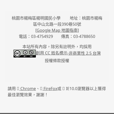
桃園市楊梅區楊明國民小學 地址：桃園市楊梅
區中山北路一段390巷50號
[
Google Map 地圖指南
]
電話：03-4754929 傳真：03-4788650
本站所有內容，除另有註明外，均採用
創用 CC 姓名標示-
非商業性 2.5 台灣
授權條款授權
請用
Chrome
、
FireFox
或
IE10.0瀏覽器以上獲得
最佳瀏覽效果，謝謝！