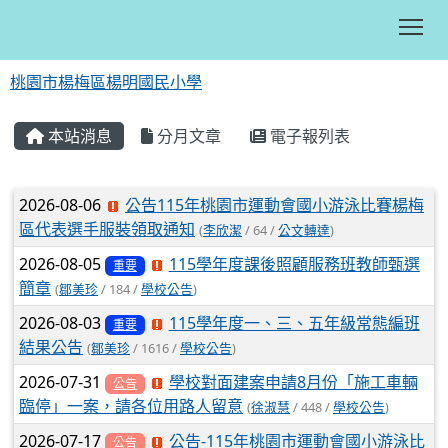
Tog
桃園市楊梅區楊明國民小學
:::
本站消息
分月文章
電子報列表
文章列表
2026-08-06
公告115年桃園市運動會國小游泳比賽楊梅
區代表選手服裝領取通知
(
李欣潔
/ 64 /
公文轉達
)
2026-08-05
115學年度課後照顧服務班教師甄選
重要
簡章
(
鄒美珍
/ 184 /
學校公告
)
2026-08-03
115學年度一、三、五年級常態編班
重要
結果公告
(
鄒美珍
/ 1616 /
學校公告
)
2026-07-31
學校對面建案申請8月份「施工車輛
公告
臨停」一案，請各位用路人留意
(
徐淑慧
/ 448 /
學校公告
)
2026-07-17
公告-115年桃園市運動會國小游泳比
公告