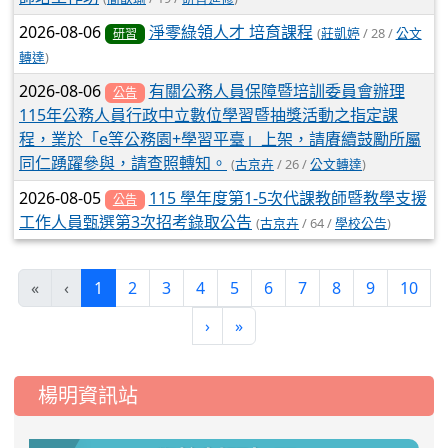
2026-08-06
淨零綠領人才 培育課程
(
莊凱婷
/ 28 /
公文
研習
轉達
)
2026-08-06
有關公務人員保障暨培訓委員會辦理
公告
115年公務人員行政中立數位學習暨抽獎活動之指定課
程，業於「e等公務園+學習平臺」上架，請賡續鼓勵所屬
同仁踴躍參與，請查照轉知。
(
古京卉
/ 26 /
公文轉達
)
2026-08-05
115 學年度第1-5次代課教師暨教學支援
公告
工作人員甄選第3次招考錄取公告
(
古京卉
/ 64 /
學校公告
)
(current)
«
‹
1
2
3
4
5
6
7
8
9
10
›
»
:::
楊明資訊站