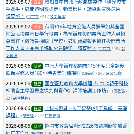
2026-08-07
轉知臺中市政府政風處製作「陽光城市
公告
手牽手，綠能透明齊步走」動畫影片，請協助宣導運用，
請查照。
(
古京卉
/ 21 /
公文轉達
)
2026-08-07
有關115年地方公職人員選舉如與全國
公告
性公民投票同日舉行投票，為預辦理投開票所工作人員招
募事宜，敬請貴機關（學校）鼓勵踴躍報名擔任投開票所
工作人員，並惠予協助公告轉知，請查照。
(
古京卉
/ 19 /
公
文轉達
)
2026-08-06
中原大學辦理桃園市115年度兒童課後
研習
照顧服務人員180小時專業訓練課程
(
鄒美珍
/ 26 /
研習進修
)
2026-08-06
國立臺北教育大學辦理「C⁺1《親子科技
研習
輔助自主學習概念探究與實作》講師培訓工作坊」
(
簡歆瑜
/
22 /
研習進修
)
2026-08-06
「科技賦能─人工智慧(AI)工具線上基礎
研習
課程」
(
簡歆瑜
/ 20 /
研習進修
)
2026-08-06
桃園市教育局辦理2026教育創新論壇暨
研習
師培工作坊
(
簡歆瑜
/ 19 /
研習進修
)