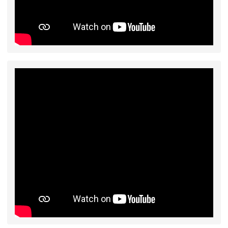
工車輛臨停」一案，請各位用路人留意
2026-07-17
公告-115年桃園市運動會國小
公告
游泳比賽楊梅區代表選手 集訓及比賽通知