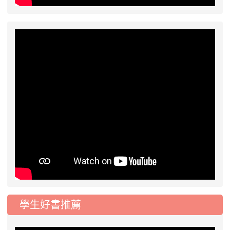
2026-07-17
公告-115年桃園市運動會國小
公告
游泳比賽楊梅區代表選手 集訓及比賽通知
學生好書推薦