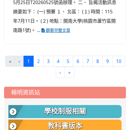
5月25日T20260525號函辦理。 二、 旨揭活動訊息
摘要如下： (一) 預賽 １、 北區： (１) 時間：115
年7月11日。 (２) 地點：開南大學(桃園市蘆竹區開
南路1號)。 ...
觀看完整文章
(current)
«
‹
1
2
3
4
5
6
7
8
9
10
›
»
:::
楊明資訊站
學校制服相關
教科書版本