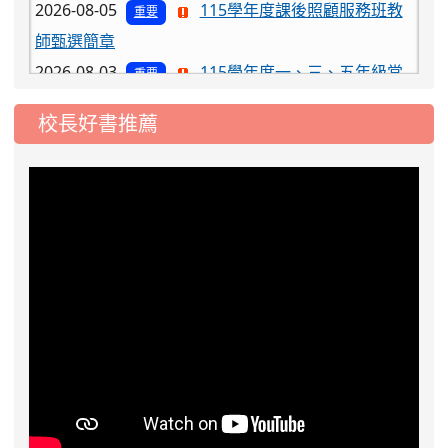
師甄選簡章
2026-08-03
115學年度一、三、五年級常
重要
態編班結果公告
2026-07-31
學校對面建案申請8月份「施
公告
校長好書推薦
工車輛臨停」一案，請各位用路人留意
2026-07-17
公告-115年桃園市運動會國小
公告
游泳比賽楊梅區代表選手 集訓及比賽通知
2026-08-06
公告115年桃園市運動會國小游泳比賽
楊梅區代表選手服裝領取通知
2026-08-05
115學年度課後照顧服務班教
重要
師甄選簡章
2026-08-03
115學年度一、三、五年級常
重要
態編班結果公告
2026-07-31
學校對面建案申請8月份「施
公告
工車輛臨停」一案，請各位用路人留意