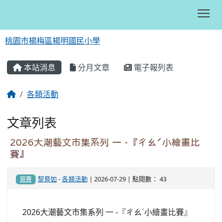
Tog
桃園市楊梅區楊明國民小學
:::
本站消息
分月文章
電子報列表
各類活動
文章列表
2026大潮藝文市集系列 一 -『ㄔㄠˊ小繪畫比
賽』
黎育如
-
各類活動
| 2026-07-29 | 點閱數： 43
競賽
2026大潮藝文市集系列 一 -『ㄔㄠˊ小繪畫比賽』