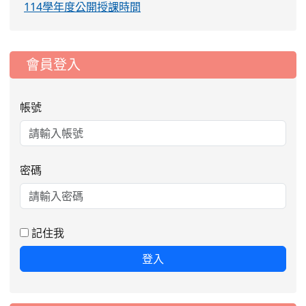
114學年度公開授課時間
:::
會員登入
帳號
密碼
2026-08-06
公告115年桃園市運動會國小游泳比賽
楊梅區代表選手服裝領取通知
2026-08-05
115學年度課後照顧服務班教
重要
記住我
師甄選簡章
登入
2026-08-03
115學年度一、三、五年級常
重要
態編班結果公告
2026-07-31
學校對面建案申請8月份「施
公告