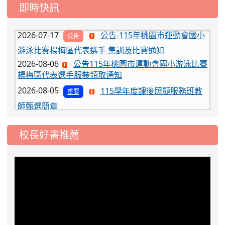
即時快訊
工車輛臨停」一案，請各位用路人留意
2026-07-17
公告-115年桃園市運動會國小
公告
游泳比賽楊梅區代表選手 集訓及比賽通知
2026-08-06
公告115年桃園市運動會國小游泳比賽
楊梅區代表選手服裝領取通知
2026-08-05
115學年度課後照顧服務班教
重要
師甄選簡章
2026-08-03
115學年度一、三、五年級常
重要
態編班結果公告
校長好書推薦
2026-07-31
學校對面建案申請8月份「施
公告
工車輛臨停」一案，請各位用路人留意
2026-07-17
公告-115年桃園市運動會國小
公告
游泳比賽楊梅區代表選手 集訓及比賽通知