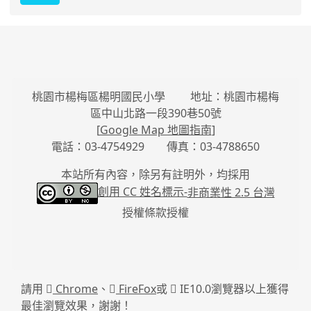
桃園市楊梅區楊明國民小學 地址：桃園市楊梅
區中山北路一段390巷50號
[
Google Map 地圖指南
]
電話：03-4754929 傳真：03-4788650
本站所有內容，除另有註明外，均採用
創用 CC 姓名標示-
非商業性 2.5 台灣
授權條款授權
請用
Chrome
、
FireFox
或
IE10.0瀏覽器以上獲得
最佳瀏覽效果，謝謝！