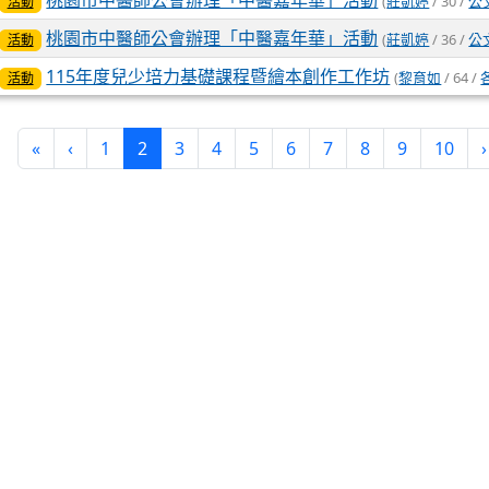
桃園市中醫師公會辦理「中醫嘉年華」活動
(
莊凱婷
/ 30 /
公
活動
桃園市中醫師公會辦理「中醫嘉年華」活動
(
莊凱婷
/ 36 /
公
活動
115年度兒少培力基礎課程暨繪本創作工作坊
(
黎育如
/ 64 /
活動
(current)
«
‹
1
2
3
4
5
6
7
8
9
10
›