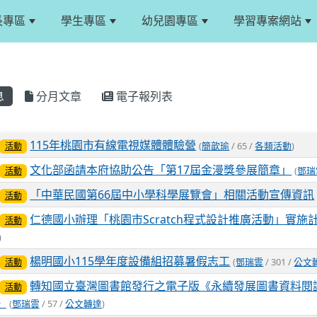
長專區
學生專區
幼兒園專區
學習專案網站
息
分月文章
電子報列表
列表
115年桃園市有線電視媒體體驗營
(
簡歆瑜
/ 65 /
各類活動
)
活動
文化部函請本府協助公告「第17屆金漫獎參展簡章」
(
鄧瑞
活動
「中華民國第66屆中小學科學展覽會」相關活動宣傳資訊
活動
仁德國小辦理「桃園市Scratch程式設計推廣活動」實施
活動
)
楊明國小115學年度設備組招募暑假志工
(
鄧瑞雲
/ 301 /
公文
活動
轉知國立臺灣圖書館發行之電子版《永續發展圖書資料閱
活動
》
(
鄧瑞雲
/ 57 /
公文轉達
)