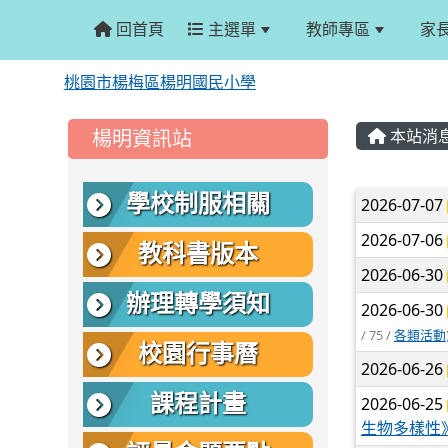
回首頁
主選單
教師專區
家
桃園市楊梅區楊明國民小學
:::
:::
楊明資訊站
本站消
文章
學校制服相關
2026-07-07
2026-07-06
教科書版本
2026-06-30
辦理轉學須知
2026-06-30
/ 75 /
各類活動
校園行事曆
2026-06-26
課程計畫
2026-06-25
生物多樣性