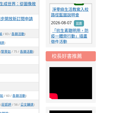
淨零綠生活教案入校
事生成世界：從圖像敘
路徑藍圖說明會
2026-08-07
競賽
同步開放新訂閱申請
「抗生素聰明用，防
疫一體齊行動」插畫
瑜
/ 83 /
各類活動
)
徵件活動
2026-06-30
暑期
轉達
)
游泳訓練班正式上課
(
黎育如
/ 75 /
各類活動
)
名單及補助事項公告
校長好書推薦
2026-06-23
水域
安全宣導
2026-06-17
更正
115年桃園市運動會楊
梅區國小游泳代表隊
集訓分組表
育如
/ 60 /
各類活動
)
2026-08-07
研習
淨零綠生活教案入校
(
莊凱婷
/ 56 /
公文轉達
)
路徑藍圖說明會