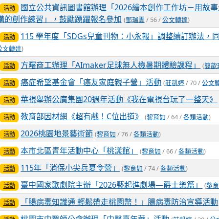
國立公共資訊圖書館辦理「2026繪本創作工作坊－用故
活動
構的創作練習」，鼓勵踴躍報名參加
(
鄧瑞雲
/ 56 /
公文轉達
)
115 學年度「SDGs兒童刊物：小永報」調整續訂辦法，
活動
公文轉達
)
方曙商工辦理「AImaker足球無人機暑期體驗課程」
(
簡歆
活動
癌症希望基金會「癌友家庭親子營」活動
(
莊凱婷
/ 70 /
公文
活動
華視舉辦公廣集團20週年活動《我在電視台玩了一整天》
活動
教育部因材網《超有戲！C位出道》
(
黎育如
/ 64 /
各類活動
)
活動
2026桃園地景藝術節
(
黎育如
/ 76 /
各類活動
)
活動
本市北區青年活動中心「桃漾館」
(
黎育如
/ 66 /
各類活動
)
活動
115年「消保小尖兵夏令營」
(
黎育如
/ 74 /
各類活動
)
活動
臺中國家歌劇院主辦「2026藝起進劇場—爵士樂篇」
(
黎
活動
「腸病毒知識通 輕鬆帶走桃園幣！」腸病毒防治宣導活動
活動