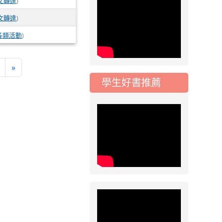
文轉達
)
2026-08-07
競賽
文轉達
)
「抗生素聰明用，防
疫一體齊行動」插畫
各類活動
)
徵件活動
»
學生好書推薦