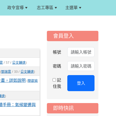
政令宣導
志工專區
主選單
:::
:::
會員登入
帳號
2026-06-30
暑期
游泳訓練班正式上課
雲
/ 57 /
公文轉達
)
名單及補助事項公告
密碼
(
鄧瑞雲
/ 33 /
公文轉達
)
2026-06-23
水域
安全宣導
記
計畫，詳如說明
(
簡歆瑜
登入
2026-06-17
更正
住我
115年桃園市運動會楊
轉達
)
梅區國小游泳代表隊
集訓分組表
讀手冊：氣候變遷與
即時快訊
2026-08-07
研習