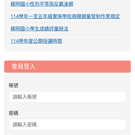
楊明國小性別平等與反霸凌網
114學年一至五年級實施學校規模總量管制作業規定
楊明國小學生成績評量辦法
114學年度公開授課時間
:::
會員登入
帳號
2026-08-07
115年地方公職人員選舉，定
公告
於115年11月28日（星期六）舉行投票。請惠予推
密碼
薦、轉知與鼓勵所屬機關員工(含退休員工)及親友擔任
本區投開票所工作人員(以主任管理員及主任監察員為
優先)，請查照。