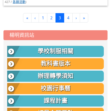
427 /
各類活動
)
(current)
«
‹
1
2
3
4
›
»
:::
楊明資訊站
學校制服相關
教科書版本
辦理轉學須知
校園行事曆
課程計畫