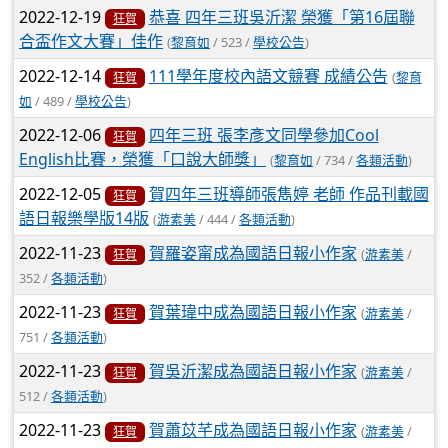
2022-12-19
恭喜 四年三班吳沂潔 榮獲「第16屆聯
狂賀
合盃作文大賽」佳作
(
黎育如
/ 523 /
學校公告
)
2022-12-14
111學年度校內語文競賽 成績公告
(
黎育
狂賀
如
/ 489 /
學校公告
)
2022-12-06
四年三班 張李彥文同學參加Cool
狂賀
English比賽，榮獲「口說大師獎」
(
黎育如
/ 734 /
各類活動
)
2022-12-05
賀四年三班導師張雋婷 老師 作品刊載國
狂賀
語日報樂學版14版
(
游素美
/ 444 /
各類活動
)
2022-11-23
賀羅姿甯成為國語日報小作家
(
游素美
/
狂賀
352 /
各類活動
)
2022-11-23
賀葉瑋中成為國語日報小作家
(
游素美
/
狂賀
751 /
各類活動
)
2022-11-23
賀吳沂潔成為國語日報小作家
(
游素美
/
狂賀
512 /
各類活動
)
2022-11-23
賀蕭苡芊成為國語日報小作家
(
游素美
/
狂賀