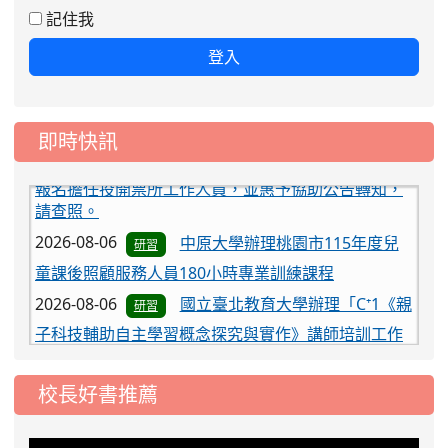
2026-08-07
轉知臺中市政府政風處製作
公告
記住我
「陽光城市手牽手，綠能透明齊步走」動畫影片，請
登入
協助宣導運用，請查照。
2026-08-07
有關115年地方公職人員選舉
公告
如與全國性公民投票同日舉行投票，為預辦理投開票
即時快訊
所工作人員招募事宜，敬請貴機關（學校）鼓勵踴躍
報名擔任投開票所工作人員，並惠予協助公告轉知，
請查照。
2026-08-06
中原大學辦理桃園市115年度兒
研習
童課後照顧服務人員180小時專業訓練課程
2026-08-06
國立臺北教育大學辦理「C⁺1《親
研習
子科技輔助自主學習概念探究與實作》講師培訓工作
坊」
2026-08-07
115年地方公職人員選舉，定
公告
於115年11月28日（星期六）舉行投票。請惠予推
校長好書推薦
薦、轉知與鼓勵所屬機關員工(含退休員工)及親友擔任
本區投開票所工作人員(以主任管理員及主任監察員為