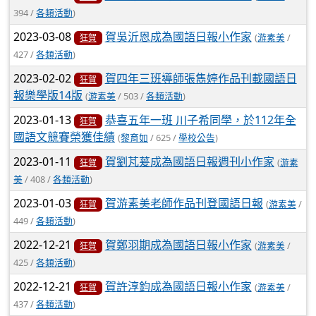
394 /
各類活動
)
2023-03-08
賀吳沂恩成為國語日報小作家
(
游素美
/
狂賀
427 /
各類活動
)
2023-02-02
賀四年三班導師張雋婷作品刊載國語日
狂賀
報樂學版14版
(
游素美
/ 503 /
各類活動
)
2023-01-13
恭喜五年一班 川子希同學，於112年全
狂賀
國語文競賽榮獲佳績
(
黎育如
/ 625 /
學校公告
)
2023-01-11
賀劉芃萲成為國語日報週刊小作家
(
游素
狂賀
美
/ 408 /
各類活動
)
2023-01-03
賀游素美老師作品刊登國語日報
(
游素美
/
狂賀
449 /
各類活動
)
2022-12-21
賀鄭羽期成為國語日報小作家
(
游素美
/
狂賀
425 /
各類活動
)
2022-12-21
賀許淳鈞成為國語日報小作家
(
游素美
/
狂賀
437 /
各類活動
)