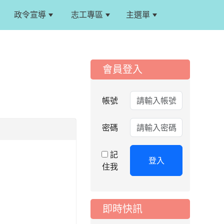
政令宣導
志工專區
主選單
:::
:::
會員登入
2026-08-06
公告
115年桃園市運動會國
帳號
小游泳比賽楊梅區代
表選手服裝領取通知
密碼
2026-08-05
重要
115學年度課後照顧
記
服務班教師甄選簡章
登入
住我
2026-08-03
重要
115學年度一、三、
五年級常態編班結果
公告
即時快訊
2026-07-31
公告