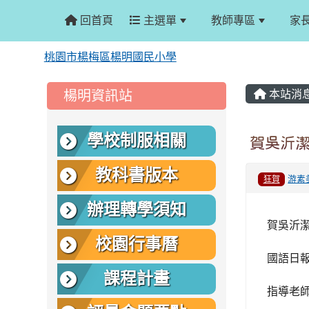
回首頁
主選單
教師專區
家
桃園市楊梅區楊明國民小學
:::
:::
楊明資訊站
本站消
學校制服相關
賀吳沂
教科書版本
游素
狂賀
辦理轉學須知
賀吳沂
校園行事曆
國語日報
課程計畫
指導老師