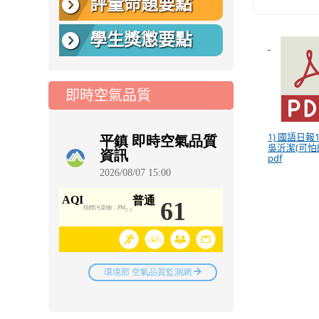
評量命題要點
學生獎懲要點
即時空氣品質
1) 國語日報1
吳沂潔(可怕
pdf