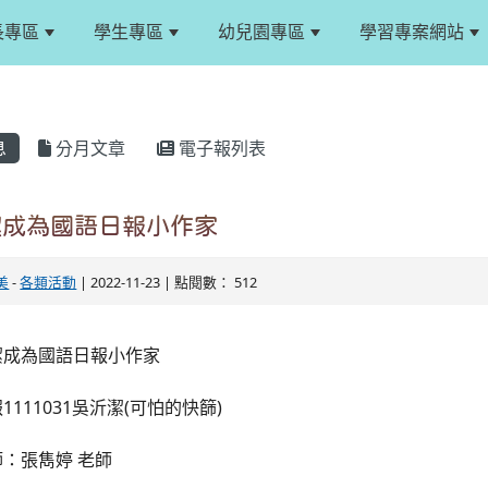
長專區
學生專區
幼兒園專區
學習專案網站
息
分月文章
電子報列表
潔成為國語日報小作家
美
-
各類活動
| 2022-11-23 | 點閱數： 512
潔成為國語日報小作家
1111031吳沂潔(可怕的快篩)
：張雋婷 老師