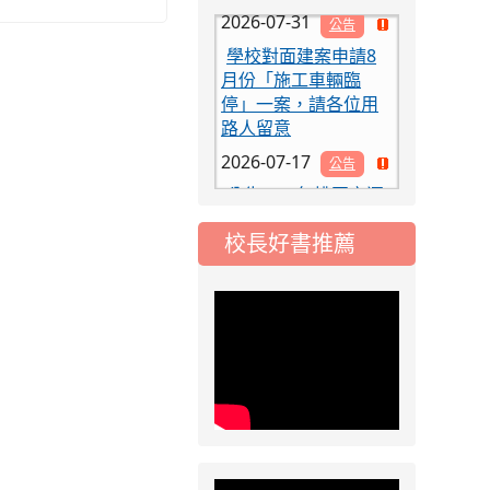
學校對面建案申請8
月份「施工車輛臨
停」一案，請各位用
路人留意
2026-07-17
公告
公告-115年桃園市運
動會國小游泳比賽楊
梅區代表選手 集訓及
校長好書推薦
比賽通知
2026-08-06
公告
115年桃園市運動會國
小游泳比賽楊梅區代
表選手服裝領取通知
2026-08-05
重要
115學年度課後照顧
服務班教師甄選簡章
2026-08-03
重要