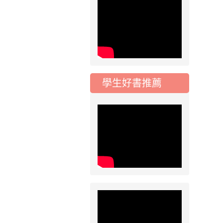
115學年度一、三、
五年級常態編班結果
公告
2026-07-31
公告
學校對面建案申請8
月份「施工車輛臨
停」一案，請各位用
學生好書推薦
路人留意
2026-07-17
公告
公告-115年桃園市運
動會國小游泳比賽楊
梅區代表選手 集訓及
比賽通知