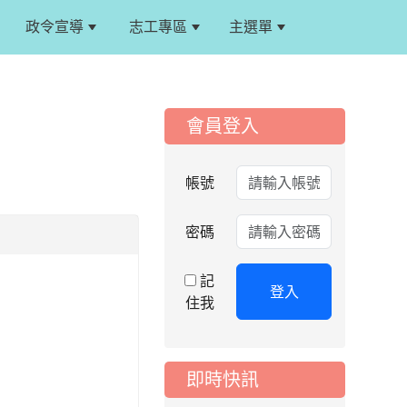
政令宣導
志工專區
主選單
:::
:::
會員登入
2026-08-06
公告
115年桃園市運動會國
帳號
小游泳比賽楊梅區代
表選手服裝領取通知
密碼
2026-08-05
重要
115學年度課後照顧
記
服務班教師甄選簡章
登入
住我
2026-08-03
重要
115學年度一、三、
五年級常態編班結果
公告
即時快訊
2026-07-31
公告