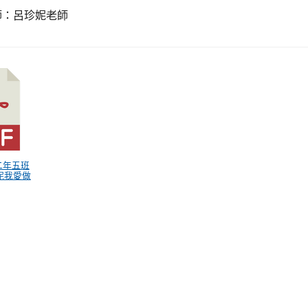
師：呂珍妮老師
26二年五班
妮我愛做