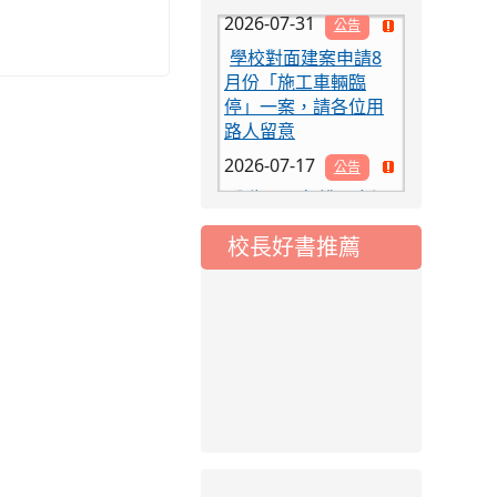
學校對面建案申請8
月份「施工車輛臨
停」一案，請各位用
路人留意
2026-07-17
公告
公告-115年桃園市運
動會國小游泳比賽楊
梅區代表選手 集訓及
校長好書推薦
比賽通知
2026-08-06
公告
115年桃園市運動會國
小游泳比賽楊梅區代
表選手服裝領取通知
2026-08-05
重要
115學年度課後照顧
服務班教師甄選簡章
2026-08-03
重要