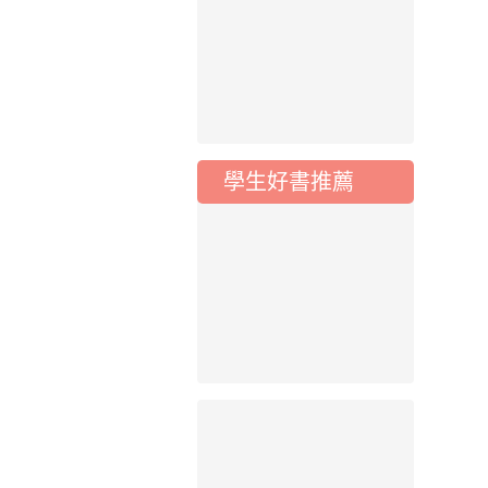
115學年度一、三、
五年級常態編班結果
公告
2026-07-31
公告
學校對面建案申請8
月份「施工車輛臨
停」一案，請各位用
學生好書推薦
路人留意
2026-07-17
公告
公告-115年桃園市運
動會國小游泳比賽楊
梅區代表選手 集訓及
比賽通知