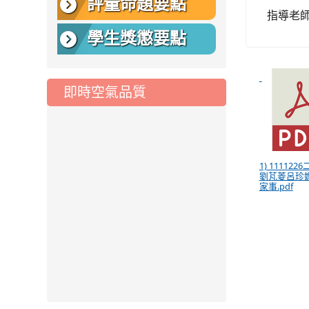
評量命題要點
指導老
學生獎懲要點
即時空氣品質
1) 11112
劉芃菱呂珍
家事.pdf