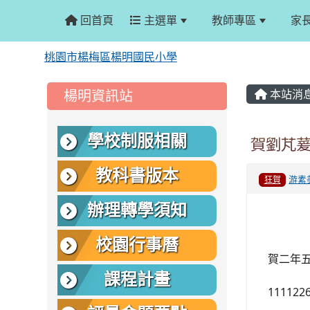
回首頁
主選單
教師專區
家
桃園市楊梅區楊明國民小學
:::
:::
楊明資訊站
本站消
學校制服相關
賀劉芃
教科書版本
游素
狂賀
辦理轉學須知
校園行事曆
賀二年
課程計畫
1111