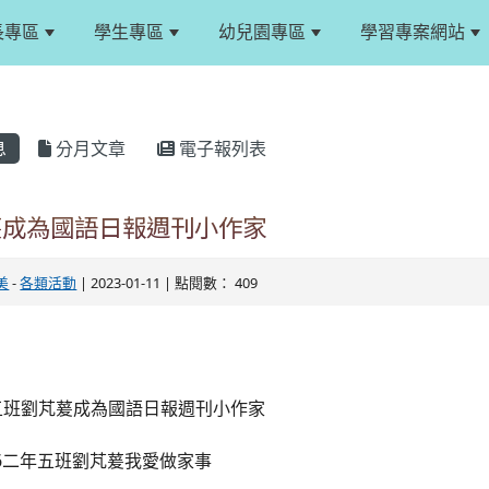
長專區
學生專區
幼兒園專區
學習專案網站
息
分月文章
電子報列表
萲成為國語日報週刊小作家
美
-
各類活動
| 2023-01-11 | 點閱數： 409
五班劉芃萲成為國語日報週刊小作家
226二年五班劉芃萲我愛做家事