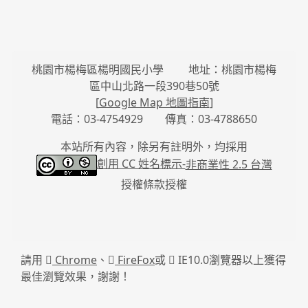
桃園市楊梅區楊明國民小學 地址：桃園市楊梅
區中山北路一段390巷50號
[
Google Map 地圖指南
]
電話：03-4754929 傳真：03-4788650
本站所有內容，除另有註明外，均採用
創用 CC 姓名標示-
非商業性 2.5 台灣
授權條款授權
請用
Chrome
、
FireFox
或
IE10.0瀏覽器以上獲得
最佳瀏覽效果，謝謝！