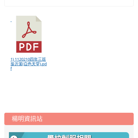
1) 1120210四年三班
吳沂潔(白色天堂).pd
f
:::
楊明資訊站