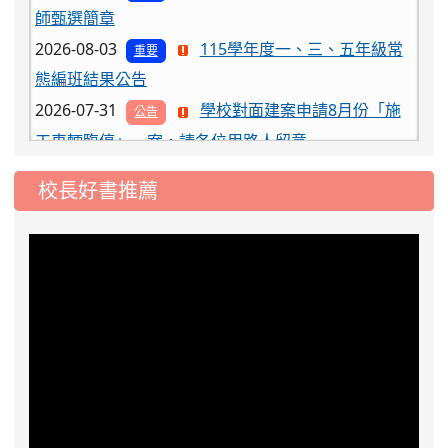
師甄選簡章
2026-08-03
115學年度一、三、五年級常
重要
態編班結果公告
2026-07-31
學校對面建案申請8月份「施
公告
工車輛臨停」一案，請各位用路人留意
2026-07-17
公告-115年桃園市運動會國小
公告
游泳比賽楊梅區代表選手 集訓及比賽通知
校長好書推薦
2026-08-06
公告115年桃園市運動會國小游泳比賽
楊梅區代表選手服裝領取通知
2026-08-05
115學年度課後照顧服務班教
重要
師甄選簡章
2026-08-03
115學年度一、三、五年級常
重要
態編班結果公告
2026-07-31
學校對面建案申請8月份「施
公告
工車輛臨停」一案，請各位用路人留意