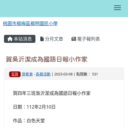
Tog
桃園市楊梅區楊明國民小學
:::
本站消息
分月文章
電子報列表
賀吳沂潔成為國語日報小作家
游素美
-
各類活動
| 2023-03-08 | 點閱數： 531
狂賀
賀四年三班吳沂潔成為國語日報小作家
日期：112年2月10日
作品：白色天堂