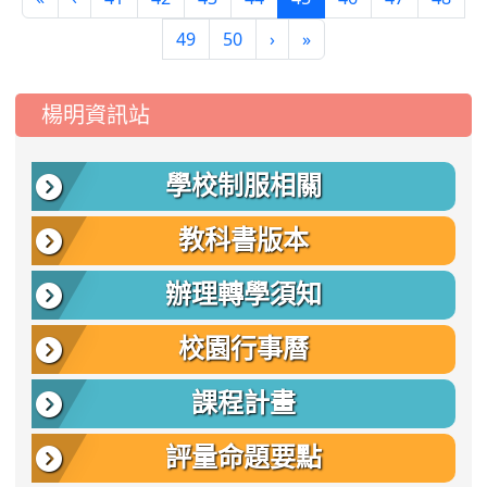
49
50
›
»
:::
楊明資訊站
學校制服相關
教科書版本
辦理轉學須知
校園行事曆
課程計畫
評量命題要點