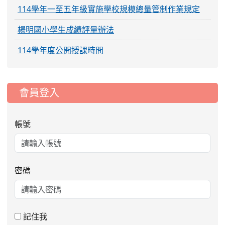
114學年一至五年級實施學校規模總量管制作業規定
楊明國小學生成績評量辦法
114學年度公開授課時間
:::
會員登入
帳號
密碼
2026-06-12
桃園市第91期童軍暨行義童軍服
活動
務員木章基本訓練活動
2026-06-12
114學年度國民中小學原住民生
活動
記住我
活體驗育樂營活動實施計畫