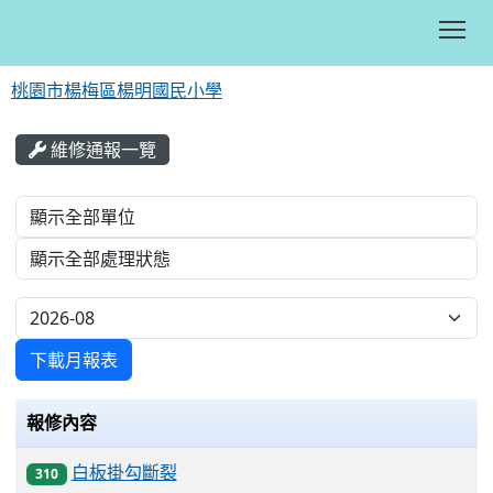
Tog
桃園市楊梅區楊明國民小學
:::
維修通報一覽
List Repair
下載月報表
報修內容
白板掛勾斷裂
310