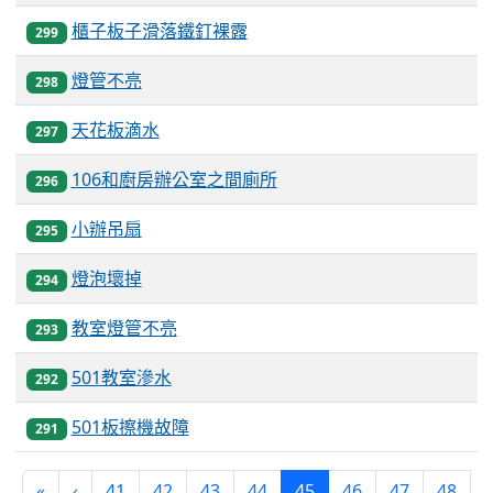
櫃子板子滑落鐵釘裸露
299
燈管不亮
298
天花板滴水
297
106和廚房辦公室之間廁所
296
小辦吊扇
295
燈泡壞掉
294
教室燈管不亮
293
501教室滲水
292
501板擦機故障
291
(current)
«
‹
41
42
43
44
45
46
47
48