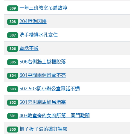
一年三班教室吊扇故障
309
204燈泡閃爍
308
洗手槽排水孔塞住
307
電話不通
306
506右側牆上掛框脫落
305
601中間兩個燈管不亮
304
502.503間小辦公室電話不通
303
501旁男廁馬桶易堵塞
302
403教室旁的女廁所第二間門難關
301
櫃子板子滑落鐵釘裸露
300