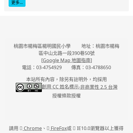
更多…
桃園市楊梅區楊明國民小學 地址：桃園市楊梅
區中山北路一段390巷50號
[
Google Map 地圖指南
]
電話：03-4754929 傳真：03-4788650
本站所有內容，除另有註明外，均採用
創用 CC 姓名標示-
非商業性 2.5 台灣
授權條款授權
請用
Chrome
、
FireFox
或
IE10.0瀏覽器以上獲得