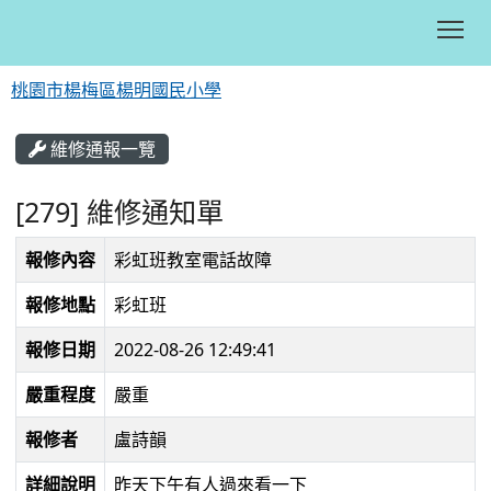
Tog
桃園市楊梅區楊明國民小學
:::
維修通報一覽
[279] 維修通知單
報修內容
彩虹班教室電話故障
報修地點
彩虹班
報修日期
2022-08-26 12:49:41
嚴重程度
嚴重
報修者
盧詩韻
詳細說明
昨天下午有人過來看一下