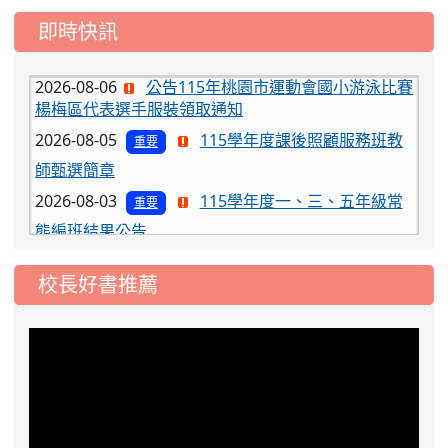
即時快訊
2026-08-06
公告115年桃園市運動會國小游泳比賽
楊梅區代表選手服裝領取通知
2026-08-05
115學年度課後照顧服務班教
重要
師甄選簡章
2026-08-03
115學年度一、三、五年級常
重要
態編班結果公告
2026-07-31
學校對面建案申請8月份「施
公告
工車輛臨停」一案，請各位用路人留意
校長好書推薦
2026-07-17
公告-115年桃園市運動會國小
公告
游泳比賽楊梅區代表選手 集訓及比賽通知
2026-08-06
公告115年桃園市運動會國小游泳比賽
楊梅區代表選手服裝領取通知
2026-08-05
115學年度課後照顧服務班教
重要