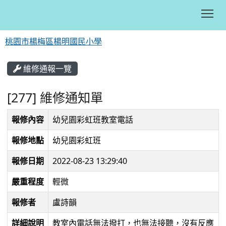
Tog
桃園市楊梅區楊明國民小學
:::
維修通報一覽
[277] 維修通知單
報修內容
幼兒園彩虹班教室電話
報修地點
幼兒園彩虹班
報修日期
2022-08-23 13:29:40
嚴重程度
輕微
報修者
盧詩韻
詳細說明
教室內電話無法撥打，也無法接聽，沒有反應