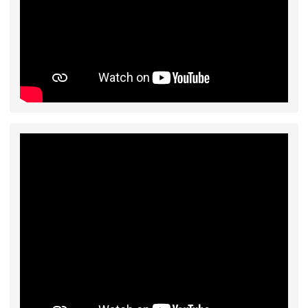
2026-08-03
115學年度一、三、五年級常
重要
態編班結果公告
2026-07-31
學校對面建案申請8月份「施
公告
工車輛臨停」一案，請各位用路人留意
2026-07-17
公告-115年桃園市運動會國小
公告
游泳比賽楊梅區代表選手 集訓及比賽通知