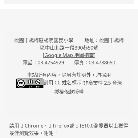
桃園市楊梅區楊明國民小學 地址：桃園市楊梅
區中山北路一段390巷50號
[
Google Map 地圖指南
]
電話：03-4754929 傳真：03-4788650
本站所有內容，除另有註明外，均採用
創用 CC 姓名標示-
非商業性 2.5 台灣
授權條款授權
請用
Chrome
、
FireFox
或
IE10.0瀏覽器以上獲得
最佳瀏覽效果，謝謝！