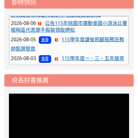
即時快訊
2026-08-06
公告115年桃園市運動會國小游泳比賽
楊梅區代表選手服裝領取通知
2026-08-05
115學年度課後照顧服務班教
重要
師甄選簡章
2026-08-03
115學年度一、三、五年級常
重要
態編班結果公告
2026-07-31
學校對面建案申請8月份「施
公告
校長好書推薦
工車輛臨停」一案，請各位用路人留意
2026-07-17
公告-115年桃園市運動會國小
公告
游泳比賽楊梅區代表選手 集訓及比賽通知
2026-08-06
公告115年桃園市運動會國小游泳比賽
楊梅區代表選手服裝領取通知
2026-08-05
115學年度課後照顧服務班教
重要
師甄選簡章