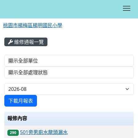
Tog
桃園市楊梅區楊明國民小學
:::
維修通報一覽
List Repair
下載月報表
報修內容
501旁男廁水龍頭漏水
290