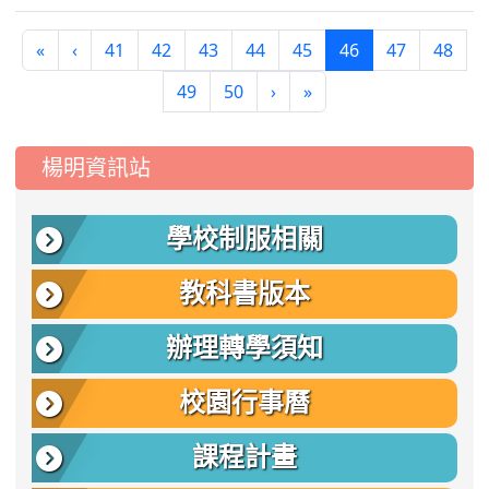
(current)
«
‹
41
42
43
44
45
46
47
48
49
50
›
»
:::
楊明資訊站
學校制服相關
教科書版本
辦理轉學須知
校園行事曆
課程計畫