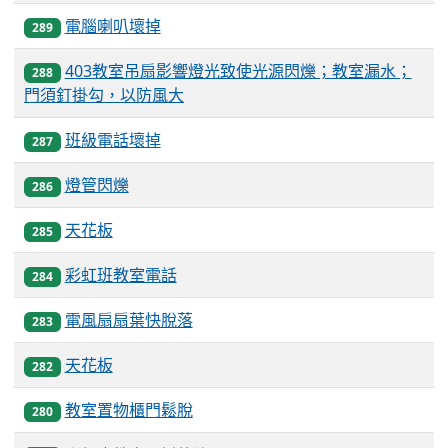
電腦喇叭壞掉
289
403教室吊扇影響燈光致使光源閃爍；教室漏水；
288
門須釘掛勾，以防風大
班級電話壞掉
287
燈管閃爍
286
天花板
285
彩虹班教室電話
284
電風扇扇葉快脫落
283
天花板
282
教室置物櫃門鬆脫
280