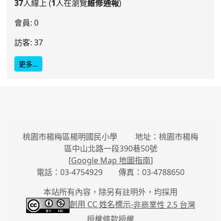
37
人線上 (
1
人在瀏覽
維修通報
)
會員: 0
訪客: 37
更多…
桃園市楊梅區楊明國民小學 地址：桃園市楊梅
區中山北路一段390巷50號
[
Google Map 地圖指南
]
電話：03-4754929 傳真：03-4788650
本站所有內容，除另有註明外，均採用
創用 CC 姓名標示-
非商業性 2.5 台灣
授權條款授權