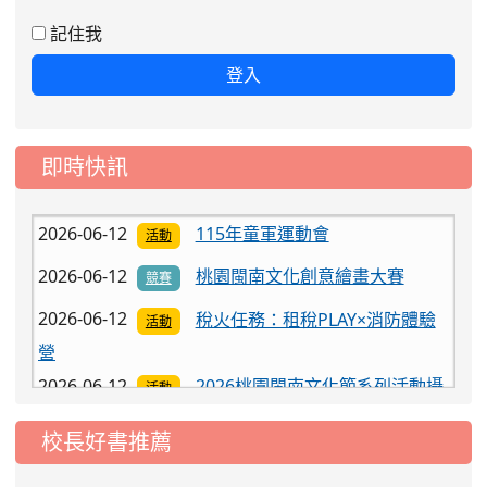
2026-06-12
稅火任務：租稅PLAY×消防體驗
活動
記住我
營
登入
2026-06-12
2026桃園閩南文化節系列活動攝
活動
影競賽
2026-06-12
國家公園署墾丁國家公園管理處
活動
即時快訊
「遊客中心展示館」
2026-06-12
115年童軍運動會
活動
2026-06-12
桃園閩南文化創意繪畫大賽
競賽
2026-06-12
稅火任務：租稅PLAY×消防體驗
活動
營
2026-06-12
2026桃園閩南文化節系列活動攝
活動
影競賽
2026-06-12
國家公園署墾丁國家公園管理處
活動
校長好書推薦
「遊客中心展示館」