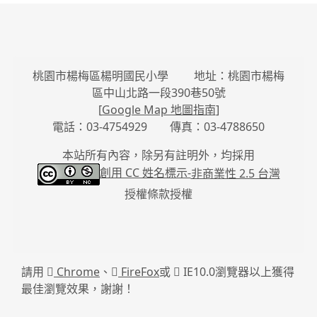
桃園市楊梅區楊明國民小學 地址：桃園市楊梅
區中山北路一段390巷50號
[
Google Map 地圖指南
]
電話：03-4754929 傳真：03-4788650
本站所有內容，除另有註明外，均採用
創用 CC 姓名標示-
非商業性 2.5 台灣
授權條款授權
請用
Chrome
、
FireFox
或
IE10.0瀏覽器以上獲得
最佳瀏覽效果，謝謝！