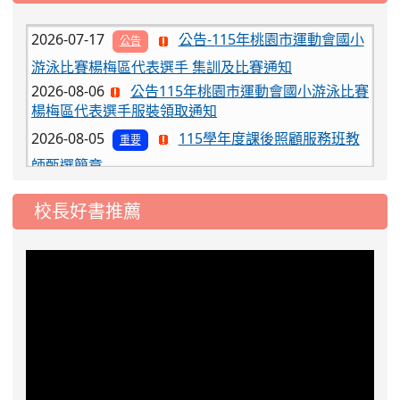
2026-07-17
公告-115年桃園市運動會國小
公告
游泳比賽楊梅區代表選手 集訓及比賽通知
2026-08-06
公告115年桃園市運動會國小游泳比賽
楊梅區代表選手服裝領取通知
2026-08-05
115學年度課後照顧服務班教
重要
師甄選簡章
2026-08-03
115學年度一、三、五年級常
重要
態編班結果公告
校長好書推薦
2026-07-31
學校對面建案申請8月份「施
公告
工車輛臨停」一案，請各位用路人留意
2026-07-17
公告-115年桃園市運動會國小
公告
游泳比賽楊梅區代表選手 集訓及比賽通知