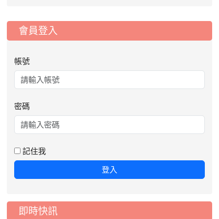
:::
會員登入
帳號
密碼
2026-08-06
公告115年桃園市運動會國小游泳比賽
楊梅區代表選手服裝領取通知
2026-08-05
115學年度課後照顧服務班教
重要
記住我
師甄選簡章
登入
2026-08-03
115學年度一、三、五年級常
重要
態編班結果公告
2026-07-31
學校對面建案申請8月份「施
公告
即時快訊
工車輛臨停」一案，請各位用路人留意