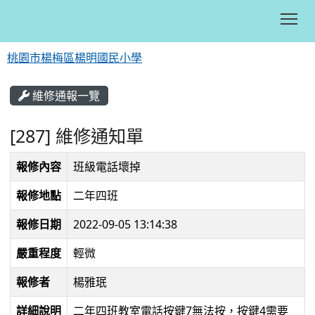
Tog
桃園市楊梅區楊明國民小學
:::
維修通報一覽
[287] 維修通知單
報修內容
班級電話壞掉
報修地點
二年四班
報修日期
2022-09-05 13:14:38
嚴重程度
輕微
報修者
楊雅珉
詳細說明
二年四班教室電話按鍵7無法按，按鍵4需要