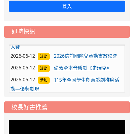
登入
即時快訊
2026-06-12
2026信誼國際兒童動畫放映會
活動
2026-06-12
倫敦全本音樂劇《史瑞克》
活動
2026-06-12
115年全國學生創意戲劇推廣活
活動
動—優藝劇現
2026-06-12
115年桃園觀光工廠跨域見學觀
活動
摩
校長好書推薦
2026-06-12
《虎姑婆和他的朋友》音樂才藝
活動
大賽
2026-06-12
2026信誼國際兒童動畫放映會
活動