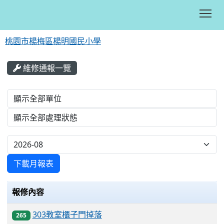
Tog
桃園市楊梅區楊明國民小學
:::
維修通報一覽
List Repair
下載月報表
報修內容
303教室櫃子門掉落
265