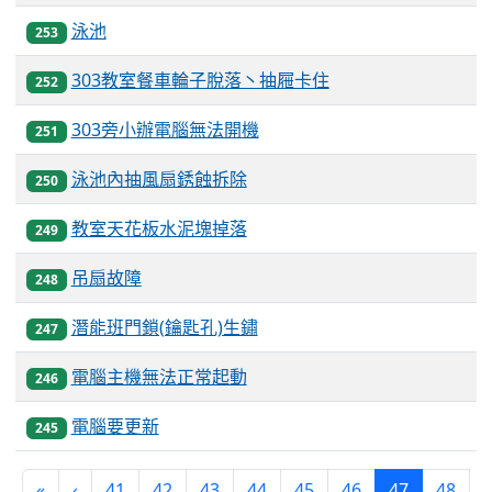
泳池
253
303教室餐車輪子脫落丶抽屜卡住
252
303旁小辦電腦無法開機
251
泳池內抽風扇銹蝕拆除
250
教室天花板水泥塊掉落
249
吊扇故障
248
潛能班門鎖(鑰匙孔)生鏽
247
電腦主機無法正常起動
246
電腦要更新
245
(current)
«
‹
41
42
43
44
45
46
47
48