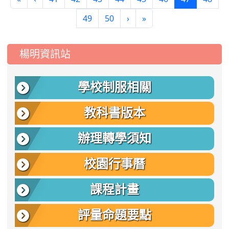
49
50
›
»
:::
楊明資訊站
學校制服相關
教科書版本
辦理轉學須知
校園行事曆
課程計畫
評量命題要點