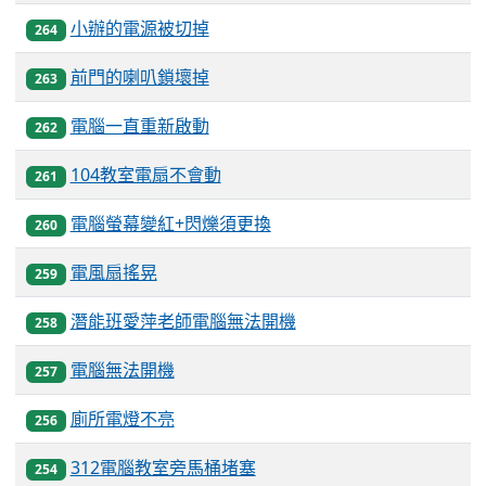
小辦的電源被切掉
264
前門的喇叭鎖壞掉
263
電腦一直重新啟動
262
104教室電扇不會動
261
電腦螢幕變紅+閃爍須更換
260
電風扇搖晃
259
潛能班愛萍老師電腦無法開機
258
電腦無法開機
257
廁所電燈不亮
256
312電腦教室旁馬桶堵塞
254