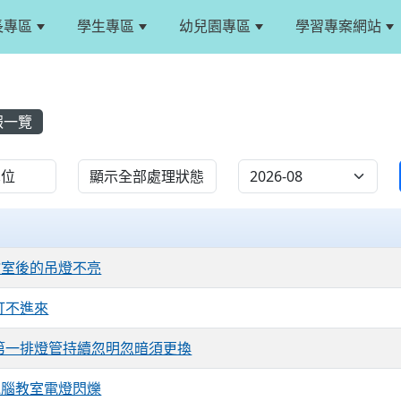
長專區
學生專區
幼兒園專區
學習專案網站
報一覽
epair
6教室後的吊燈不亮
打不進來
第一排燈管持續忽明忽暗須更換
0電腦教室電燈閃爍