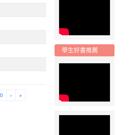
2026-06-12
競賽
115年度弘揚孝道漫
畫比賽、孝道故事徵
文比賽、Ü好攝影徵件
比賽及IUHOW薪傳參
與獎
2026-06-12
活動
學生好書推薦
轉知國立清華大學辦
理「新世代的閱讀教
學專業工作坊」一案
2026-06-12
活動
轉知國立清華大學辦
理「雙閱讀素養師資
0
›
»
培訓115學年計畫說明
會」