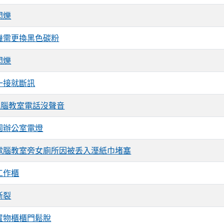
閃爍
機需更換黑色碳粉
閃爍
一接就斷訊
0電腦教室電話沒聲音
園辦公室電燈
電腦教室旁女廁所因被丢入溼紙巾堵塞
工作櫃
斷裂
置物櫃櫃門鬆脫