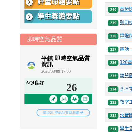
評量命題要點
電燈
240
學生獎懲要點
列印
239
電燈
238
即時空氣品質
電話
237
32
236
幼兒
235
３Ｆ
234
教室
233
水管
232
學生
231