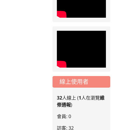
線上使用者
32
人線上 (
1
人在瀏覽
維
修通報
)
會員: 0
訪客: 32