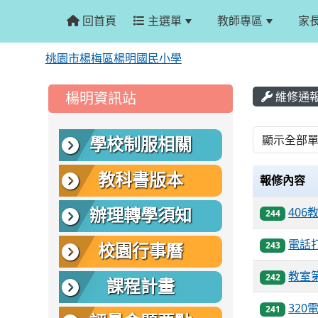
回首頁
主選單
教師專區
家
桃園市楊梅區楊明國民小學
:::
:::
楊明資訊站
維修通
List R
學校制服相關
教科書版本
報修內容
40
辦理轉學須知
244
電話
243
校園行事曆
教室
242
課程計畫
32
241