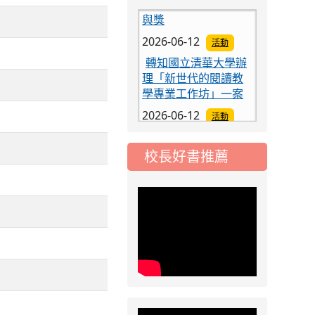
與獎
2026-06-12
活動
轉知國立清華大學辦
理「新世代的閱讀教
學專業工作坊」一案
2026-06-12
活動
轉知國立清華大學辦
理「雙閱讀素養師資
培訓115學年計畫說明
校長好書推薦
會」
2026-06-12
活動
客家電視辦理「2026
小主播夏令營」
2026-06-12
活動
「紙風車368鄉鎮市
區兒童藝術工程－永
續啟航」兒童戲劇