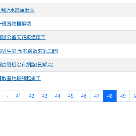
4旁厠所水龍頭漏水
一班置物櫃損壞
園辦公室天花板燈壞了
園男生廁所(右邊數來第三間)
園白雲班沒有網路(已解決)
軒教室地板翹起來了
(current)
‹
41
42
43
44
45
46
47
48
49
5