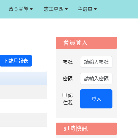
政令宣導
志工專區
主選單
:::
:::
會員登入
2026-06-12
活動
客家電視辦理「2026
小主播夏令營」
下載月報表
帳號
2026-06-12
活動
密碼
「紙風車368鄉鎮市
區兒童藝術工程－永
續啟航」兒童戲劇
記
登入
住我
2026-06-12
競賽
115年度弘揚孝道漫
畫比賽、孝道故事徵
文比賽、Ü好攝影徵件
即時快訊
比賽及IUHOW薪傳參