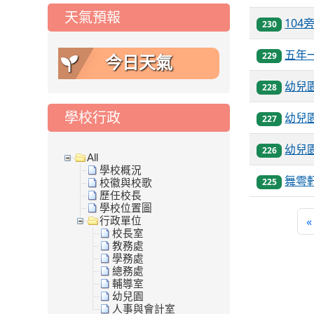
天氣預報
10
230
五年
229
今日天氣
幼兒
228
學校行政
幼兒
227
幼兒
226
All
學校概況
舞雩
225
校徽與校歌
歷任校長
學校位置圖
«
行政單位
校長室
教務處
學務處
總務處
輔導室
幼兒園
人事與會計室