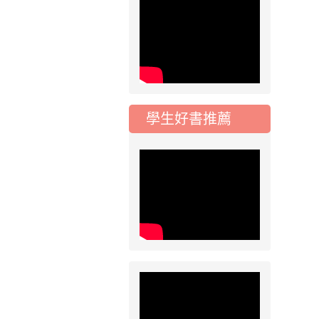
115學年度一、三、
五年級常態編班結果
公告
2026-07-31
公告
學校對面建案申請8
月份「施工車輛臨
停」一案，請各位用
學生好書推薦
路人留意
2026-07-17
公告
公告-115年桃園市運
動會國小游泳比賽楊
梅區代表選手 集訓及
比賽通知