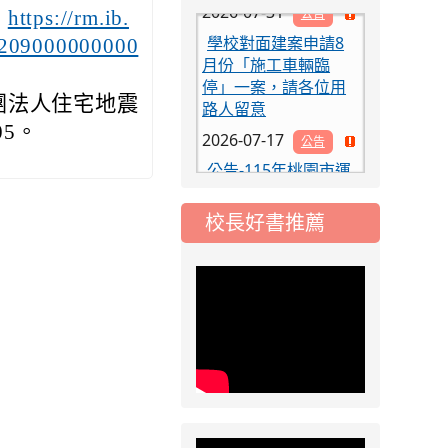
：
https://rm.ib.
學校對面建案申請8
月份「施工車輛臨
0209000000000
停」一案，請各位用
路人留意
團法人住宅地震
2026-07-17
公告
05。
公告-115年桃園市運
動會國小游泳比賽楊
梅區代表選手 集訓及
比賽通知
校長好書推薦
2026-08-06
公告
115年桃園市運動會國
小游泳比賽楊梅區代
表選手服裝領取通知
2026-08-05
重要
115學年度課後照顧
服務班教師甄選簡章
2026-08-03
重要