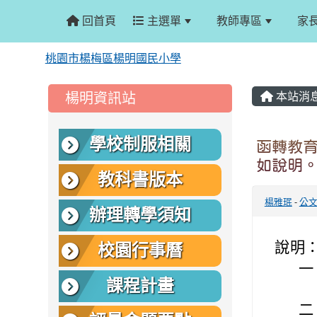
回首頁
主選單
教師專區
家
桃園市楊梅區楊明國民小學
:::
:::
楊明資訊站
本站消
學校制服相關
函轉教
如說明
教科書版本
楊雅珉
-
公
辦理轉學須知
說明
校園行事曆
一
課程計畫
二