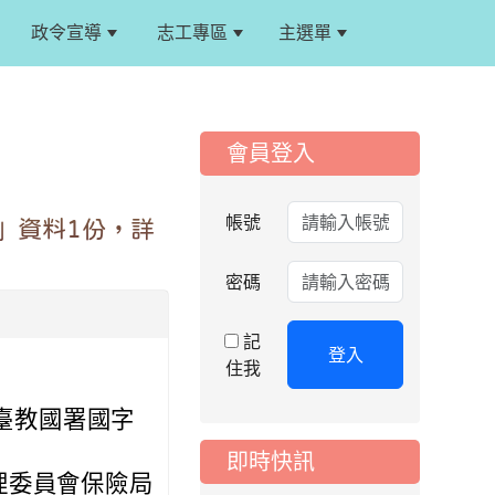
政令宣導
志工專區
主選單
:::
:::
會員登入
2026-08-06
公告
115年桃園市運動會國
小游泳比賽楊梅區代
帳號
」資料1份，詳
表選手服裝領取通知
2026-08-05
重要
密碼
115學年度課後照顧
服務班教師甄選簡章
記
登入
2026-08-03
住我
重要
115學年度一、三、
日臺教國署國字
五年級常態編班結果
公告
即時快訊
2026-07-31
理委員會保險局
公告