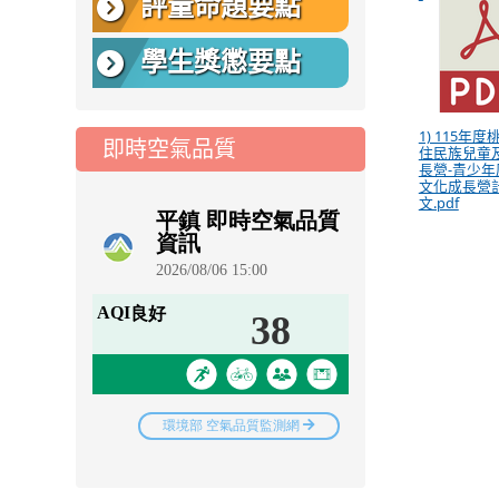
評量命題要點
學生獎懲要點
1) 115年
即時空氣品質
住民族兒童
長營-青少年
文化成長營計
文.pdf