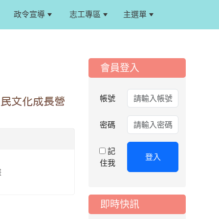
政令宣導
志工專區
主選單
:::
:::
會員登入
2026-08-06
公告
115年桃園市運動會國
帳號
住民文化成長營
小游泳比賽楊梅區代
表選手服裝領取通知
密碼
2026-08-05
重要
115學年度課後照顧
記
服務班教師甄選簡章
登入
住我
2026-08-03
重要
畫
115學年度一、三、
五年級常態編班結果
即時快訊
公告