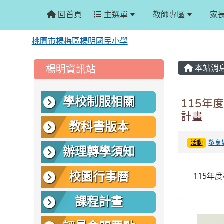
回首頁
主選單
教師專區
家
桃園市楊梅區楊明國民小學
:::
:::
楊明資訊站
本站消
學校制服相關
115年
計畫
教科書版本
黎育
活動
辦理轉學須知
校園行事曆
115年
課程計畫