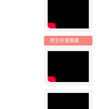
115學年度一、三、
五年級常態編班結果
公告
2026-07-31
公告
學校對面建案申請8
月份「施工車輛臨
停」一案，請各位用
學生好書推薦
路人留意
2026-07-17
公告
公告-115年桃園市運
動會國小游泳比賽楊
梅區代表選手 集訓及
比賽通知