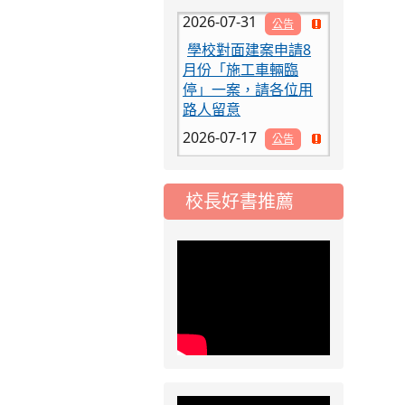
2026-07-31
公告
學校對面建案申請8
月份「施工車輛臨
停」一案，請各位用
路人留意
2026-07-17
公告
公告-115年桃園市運
動會國小游泳比賽楊
梅區代表選手 集訓及
校長好書推薦
比賽通知
2026-08-06
公告
115年桃園市運動會國
小游泳比賽楊梅區代
表選手服裝領取通知
2026-08-05
重要
115學年度課後照顧
服務班教師甄選簡章
2026-08-03
重要