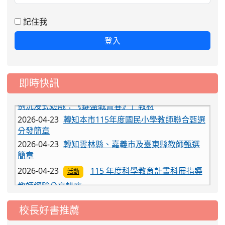
記住我
登入
即時快訊
2026-04-23
教育部開發「數位/網路性別暴力防治案
例沉浸式遊戲：《鍵盤戰青春》」教材
2026-04-23
轉知本市115年度國民小學教師聯合甄選
分發簡章
2026-04-23
轉知雲林縣、嘉義市及臺東縣教師甄選
簡章
2026-04-23
115 年度科學教育計畫科展指導
活動
教師經驗分享講座
2026-04-23
115年度「閱讀心得競賽」實施
活動
計畫
校長好書推薦
2026-04-23
教育部開發「數位/網路性別暴力防治案