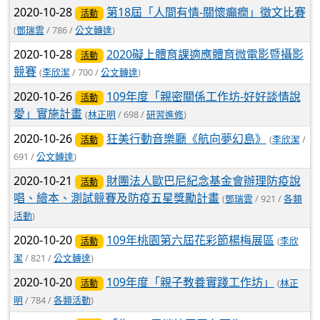
2020-10-28
第18屆「人間有情-關懷癲癇」徵文比賽
活動
(
鄧瑞雲
/ 786 /
公文轉達
)
2020-10-28
2020礙上體育課適應體育微電影暨攝影
活動
競賽
(
李欣潔
/ 700 /
公文轉達
)
2020-10-26
109年度「親密關係工作坊-好好談情說
活動
愛」實施計畫
(
林正明
/ 698 /
研習進修
)
2020-10-26
狂美行動音樂廳《航向夢幻島》
(
李欣潔
/
活動
691 /
公文轉達
)
2020-10-21
財團法人歐巴尼紀念基金會辦理防疫說
活動
唱、繪本、測試競賽及防疫五星獎勵計畫
(
鄧瑞雲
/ 921 /
各類
活動
)
2020-10-20
109年桃園第六屆花彩節楊梅展區
(
李欣
活動
潔
/ 821 /
公文轉達
)
2020-10-20
109年度「親子教養實踐工作坊」
(
林正
活動
明
/ 784 /
各類活動
)