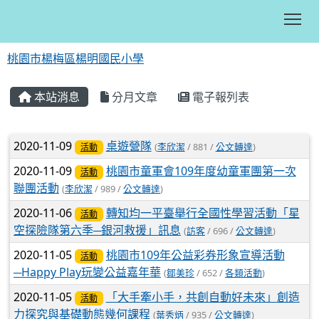
Tog
桃園市楊梅區楊明國民小學
:::
本站消息
分月文章
電子報列表
文章列表
2020-11-09
桌遊營隊
(
李欣潔
/ 881 /
公文轉達
)
活動
2020-11-09
桃園市童軍會109年度幼童軍團第一次
活動
聯團活動
(
李欣潔
/ 989 /
公文轉達
)
2020-11-06
轉知均一平臺舉行全國性學習活動「星
活動
空探險隊第六季─銀河救援」訊息
(
訪客
/ 696 /
公文轉達
)
2020-11-05
桃園市109年公益彩券形象宣導活動
活動
─Happy Play玩變公益嘉年華
(
鄒美珍
/ 652 /
各類活動
)
2020-11-05
「大手牽小手，共創自動好未來」創造
活動
力探究與基礎動態幾何課程
(
葉秀炳
/ 935 /
公文轉達
)