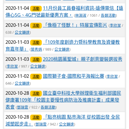
2020-11-04
11月份員工員眷福利資訊-遠傳電信【遠
活動
傳心5G、4G門號最新優惠方案，
(
林淵淑
/ 1061 /
各類活動
)
2020-11-04
「像極了怪獸！」特展宣傳影片
(
李欣潔
/
活動
638 /
公文轉達
)
2020-11-03
「109年度創造力暨科學教育及資優教
活動
育嘉年華」
(
葉秀炳
/ 989 /
公文轉達
)
2020-11-03
2020桃園萬聖城」親子創意變裝選拔秀
活動
(
李欣潔
/ 997 /
公文轉達
)
2020-11-02
國際獅子會-國際和平海報比賽
(
李欣潔
/
活動
646 /
公文轉達
)
2020-10-28
國立臺中科技大學辦理衛生福利部國民
活動
健康署109年「校園主要慢性病防治及推廣計畫」成果發
表會
(
鄧瑞雲
/ 922 /
各類活動
)
2020-10-28
「點亮桃園 點亮海洋 從校園出發 全民
活動
減塑起步走」
(
鄧瑞雲
/ 942 /
公文轉達
)