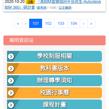
2020-10-20
「為BIM雲端協同平台而生-Autodesk
活動
BIM 360」研討會
(
葉秀炳
/ 1036 /
公文轉達
)
(current)
«
‹
101
102
103
104
›
»
:::
楊明資訊站
學校制服相關
教科書版本
辦理轉學須知
校園行事曆
課程計畫