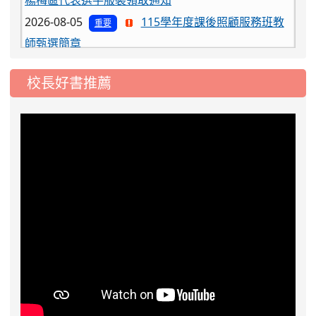
2026-08-05
115學年度課後照顧服務班教
重要
師甄選簡章
2026-08-03
115學年度一、三、五年級常
重要
態編班結果公告
校長好書推薦
2026-07-31
學校對面建案申請8月份「施
公告
工車輛臨停」一案，請各位用路人留意
2026-07-17
公告-115年桃園市運動會國小
公告
游泳比賽楊梅區代表選手 集訓及比賽通知