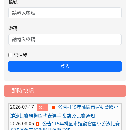
帳號
密碼
2026-08-06
公告115年桃園市運動會國小游泳比賽
楊梅區代表選手服裝領取通知
2026-08-05
115學年度課後照顧服務班教
重要
記住我
師甄選簡章
登入
2026-08-03
115學年度一、三、五年級常
重要
態編班結果公告
2026-07-31
學校對面建案申請8月份「施
公告
即時快訊
工車輛臨停」一案，請各位用路人留意
2026-07-17
公告-115年桃園市運動會國小
公告
游泳比賽楊梅區代表選手 集訓及比賽通知
2026-08-06
公告115年桃園市運動會國小游泳比賽
楊梅區代表選手服裝領取通知