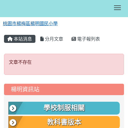
Tog
桃園市楊梅區楊明國民小學
:::
本站消息
分月文章
電子報列表
文章不存在
文章不存在
:::
楊明資訊站
學校制服相關
教科書版本