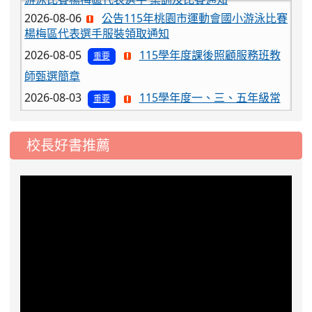
楊梅區代表選手服裝領取通知
2026-08-05
115學年度課後照顧服務班教
重要
師甄選簡章
2026-08-03
115學年度一、三、五年級常
重要
態編班結果公告
2026-07-31
學校對面建案申請8月份「施
公告
工車輛臨停」一案，請各位用路人留意
校長好書推薦
2026-07-17
公告-115年桃園市運動會國小
公告
游泳比賽楊梅區代表選手 集訓及比賽通知
2026-08-06
公告115年桃園市運動會國小游泳比賽
楊梅區代表選手服裝領取通知
2026-08-05
115學年度課後照顧服務班教
重要
師甄選簡章
2026-08-03
115學年度一、三、五年級常
重要
態編班結果公告