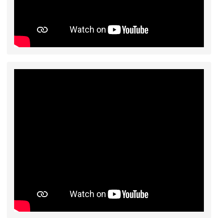
2026-07-31
學校對面建案申請8月份「施
公告
工車輛臨停」一案，請各位用路人留意
2026-07-17
公告-115年桃園市運動會國小
公告
游泳比賽楊梅區代表選手 集訓及比賽通知