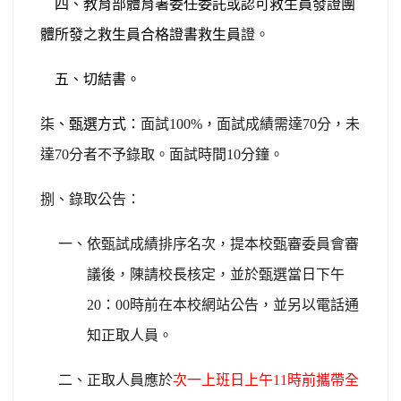
四、教育部體育署委任委託或認可救生員發證團
體所發之救生員合格證書救生員
證。
五、切結書。
柒、甄選方式：
面試
100%
，面試成績需達70分，未
達70分者不予錄取
。面試時間10分鐘。
捌、錄取公告：
一、依甄試成績排序名次，提本校甄審委員會審
議後，陳請校長核定，並於甄選當日下午
20：00時前在本校網站公告，並另以電話通
知正取人員。
二、正取人員應於
次一上班日上午11時前攜帶全