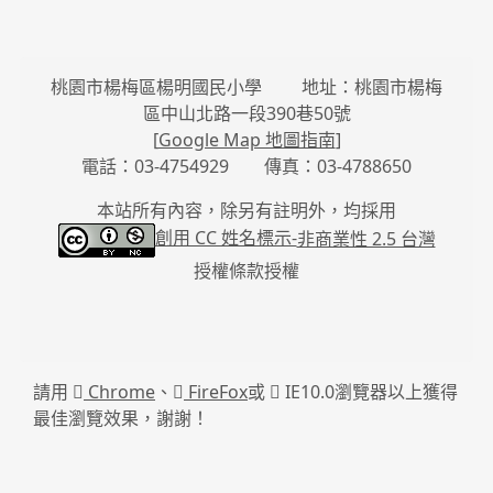
桃園市楊梅區楊明國民小學 地址：桃園市楊梅
區中山北路一段390巷50號
[
Google Map 地圖指南
]
電話：03-4754929 傳真：03-4788650
本站所有內容，除另有註明外，均採用
創用 CC 姓名標示-
非商業性 2.5 台灣
授權條款授權
請用
Chrome
、
FireFox
或
IE10.0瀏覽器以上獲得
最佳瀏覽效果，謝謝！