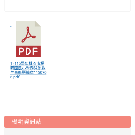
1) 115學年桃園市楊
明國民小學游泳池救
生員甄選簡章115070
6.pdf
:::
楊明資訊站