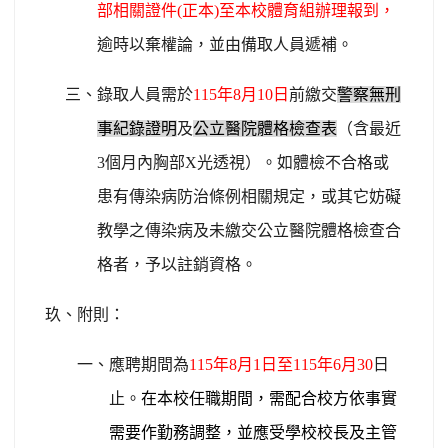
部相關證件(正本)至本校體育組辦理報到，
逾時以棄權論，並由備取人員遞補。
三、錄取人員需於
115
年8月10日
前繳交
警察無刑
事紀錄證明
及
公立醫院體格檢查表
（含最近
3個月內胸部X光透視）。如體檢不合格或
患有傳染病防治條例相關規定，或其它妨礙
教學之傳染病及未繳交公立醫院體格檢查合
格者，予以註銷資格。
玖、附則：
一、應聘期間為
115
年8月1日至115年6月30
日
止。
在本校任職期間，需配合校方依事實
需要作勤務調整，並應受學校校長及主管