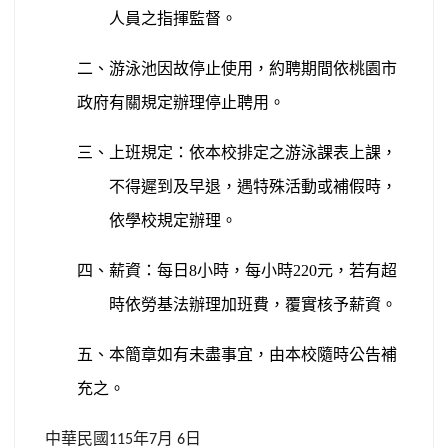
人員之指揮監督。
二、游泳池因故停止使用，約聘期間依桃園市
政府有關規定辦理停止聘用。
三、上班規定：依本校排定之游泳課表上課，
不得遲到及早退，遇特殊活動或補假時，
依學校規定辦理。
四、薪資：每日8小時，每小時220元，若有超
時依勞基法辦理加班費，覆實核予薪資。
五、本簡章如有未盡事宜，由本校隨時公告補
充之。
中華民國
年
月
日
115
7
6