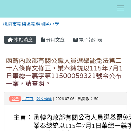
Tog
桃園市楊梅區楊明國民小學
:::
本站消息
分月文章
電子報列表
函轉內政部有關公職人員選舉罷免法第二
十六條條文修正，業奉總統以115年7月1
日華總一義字第11500059321號令公布
一案，請查照。
古京卉
-
公文轉達
| 2026-07-06 | 點閱數： 50
公告
主旨：
函轉內政部有關公職人員選舉罷免
業奉總統以115年7月1日華總一義字第