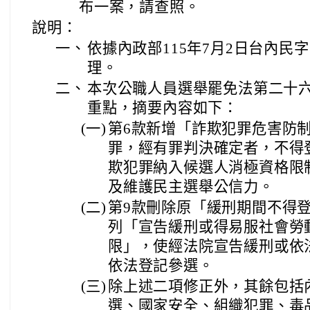
布一案，請查照。
說明：
一、
依據內政部115年7月2日台內民字第
理。
二、
本次公職人員選舉罷免法第二十
重點，摘要內容如下：
(一)
第6款新增「詐欺犯罪危害防
罪，經有罪判決確定者，不得
欺犯罪納入候選人消極資格限
及維護民主選舉公信力。
(二)
第9款刪除原「緩刑期間不得
列「宣告緩刑或得易服社會勞
限」，使經法院宣告緩刑或依
依法登記參選。
(三)
除上述二項修正外，其餘包括
選、國家安全、組織犯罪、毒