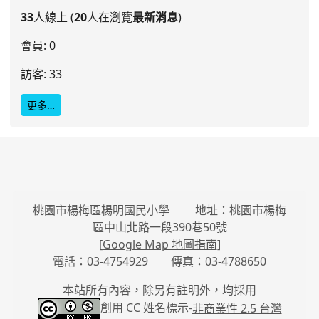
33
人線上 (
20
人在瀏覽
最新消息
)
會員: 0
訪客: 33
更多…
桃園市楊梅區楊明國民小學 地址：桃園市楊梅
區中山北路一段390巷50號
[
Google Map 地圖指南
]
電話：03-4754929 傳真：03-4788650
本站所有內容，除另有註明外，均採用
創用 CC 姓名標示-
非商業性 2.5 台灣