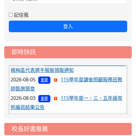
記住我
登入
即時快訊
2026-08-06
公告115年桃園市運動會國小游泳比賽
楊梅區代表選手服裝領取通知
2026-08-05
115學年度課後照顧服務班教
重要
師甄選簡章
2026-08-03
115學年度一、三、五年級常
重要
態編班結果公告
2026-07-31
學校對面建案申請8月份「施
公告
工車輛臨停」一案，請各位用路人留意
校長好書推薦
2026-07-17
公告-115年桃園市運動會國小
公告