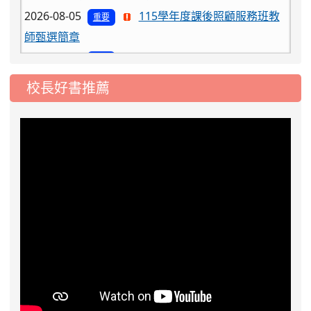
2026-08-05
115學年度課後照顧服務班教
重要
師甄選簡章
2026-08-03
115學年度一、三、五年級常
重要
態編班結果公告
校長好書推薦
2026-07-31
學校對面建案申請8月份「施
公告
工車輛臨停」一案，請各位用路人留意
2026-07-17
公告-115年桃園市運動會國小
公告
游泳比賽楊梅區代表選手 集訓及比賽通知