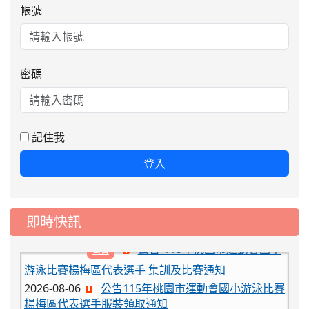
帳號
2026-08-06
公告115年桃園市運動會國小游泳比賽
密碼
楊梅區代表選手服裝領取通知
2026-08-05
115學年度課後照顧服務班教
重要
師甄選簡章
記住我
2026-08-03
115學年度一、三、五年級常
重要
登入
態編班結果公告
2026-07-31
學校對面建案申請8月份「施
公告
工車輛臨停」一案，請各位用路人留意
即時快訊
2026-07-17
公告-115年桃園市運動會國小
公告
游泳比賽楊梅區代表選手 集訓及比賽通知
2026-08-06
公告115年桃園市運動會國小游泳比賽
楊梅區代表選手服裝領取通知