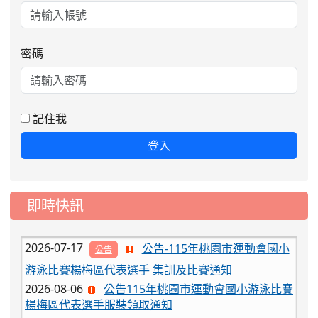
密碼
2026-08-06
公告115年桃園市運動會國小游泳比賽
楊梅區代表選手服裝領取通知
2026-08-05
115學年度課後照顧服務班教
重要
記住我
師甄選簡章
登入
2026-08-03
115學年度一、三、五年級常
重要
態編班結果公告
2026-07-31
學校對面建案申請8月份「施
公告
即時快訊
工車輛臨停」一案，請各位用路人留意
2026-07-17
公告-115年桃園市運動會國小
公告
游泳比賽楊梅區代表選手 集訓及比賽通知
2026-08-06
公告115年桃園市運動會國小游泳比賽
楊梅區代表選手服裝領取通知
2026-08-05
115學年度課後照顧服務班教
重要