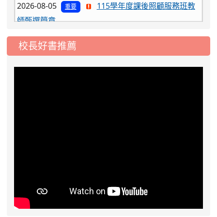
師甄選簡章
2026-08-03
115學年度一、三、五年級常
重要
態編班結果公告
校長好書推薦
2026-07-31
學校對面建案申請8月份「施
公告
工車輛臨停」一案，請各位用路人留意
2026-07-17
公告-115年桃園市運動會國小
公告
游泳比賽楊梅區代表選手 集訓及比賽通知