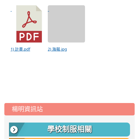
1) 計畫.pdf
2) 海報.jpg
:::
楊明資訊站
學校制服相關