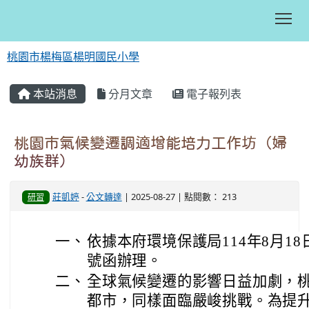
Tog
桃園市楊梅區楊明國民小學
:::
本站消息
分月文章
電子報列表
桃園市氣候變遷調適增能培力工作坊（婦
幼族群）
莊凱婷
-
公文轉達
| 2025-08-27 | 點閱數： 213
研習
一、
依據本府環境保護局114年8月18日
號函辦理。
二、
全球氣候變遷的影響日益加劇，
都市，同樣面臨嚴峻挑戰。為提