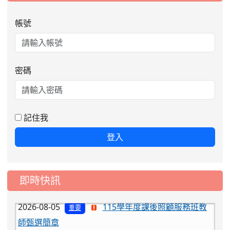
帳號
密碼
記住我
登入
2026-08-06
公告115年桃園市運動會國小游泳比賽
楊梅區代表選手服裝領取通知
即時快訊
2026-08-05
115學年度課後照顧服務班教
重要
師甄選簡章
2026-08-03
115學年度一、三、五年級常
重要