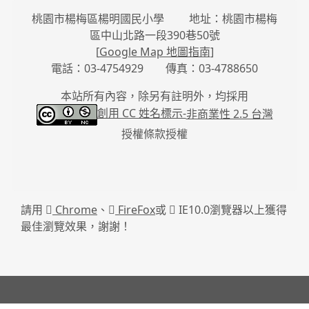
桃園市楊梅區楊明國民小學 地址：桃園市楊梅
區中山北路一段390巷50號
[
Google Map 地圖指南
]
電話：03-4754929 傳真：03-4788650
本站所有內容，除另有註明外，均採用
創用 CC 姓名標示-
非商業性 2.5 台灣
授權條款授權
請用
Chrome
、
FireFox
或
IE10.0瀏覽器以上獲得
最佳瀏覽效果，謝謝！