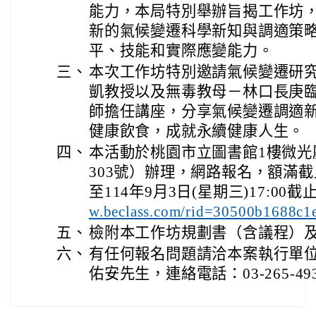
能力，本局特別舉辦旨揭工作坊
新的氣候變遷科學新知與調適策
平、技能和實際應變能力。
三、
本次工作坊特別邀請氣候變遷研
凱教授以及無毒教母－林口長庚
師擔任講座，分享氣候變遷調適
健康飲食，成就永續健康人生。
四、
本活動於桃園市立圖書館1樓微光
303號）辦理，網路報名，額滿
至114年9月3日(星期三)17:00
w.beclass.com/rid=30500b1688c
五、
檢附本工作坊規劃書（含議程）
六、
有任何報名問題請洽本案執行單
佑安先生，連絡電話：03-265-49