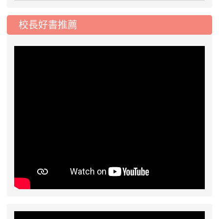
2026-07-31
學校對面建案申請8月份「施
公告
工車輛臨停」一案，請各位用路人留意
校長好書推薦
2026-07-17
公告-115年桃園市運動會國小
公告
游泳比賽楊梅區代表選手 集訓及比賽通知
2026-08-06
公告115年桃園市運動會國小游泳比賽
楊梅區代表選手服裝領取通知
2026-08-05
115學年度課後照顧服務班教
重要
師甄選簡章
2026-08-03
115學年度一、三、五年級常
重要
態編班結果公告
2026-07-31
學校對面建案申請8月份「施
公告
工車輛臨停」一案，請各位用路人留意
2026-07-17
公告-115年桃園市運動會國小
公告
游泳比賽楊梅區代表選手 集訓及比賽通知