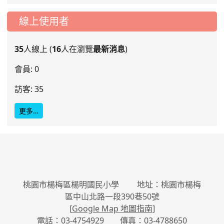
線上使用者
35
人線上 (
16
人在瀏覽
最新消息
)
會員: 0
訪客: 35
更多…
桃園市楊梅區楊明國民小學 地址：桃園市楊梅
區中山北路一段390巷50號
[
Google Map 地圖指南
]
電話：03-4754929 傳真：03-4788650