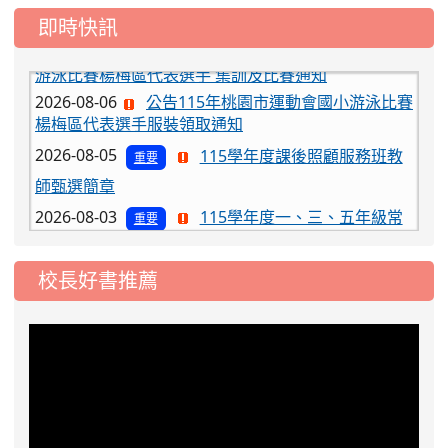
即時快訊
2026-08-06
公告115年桃園市運動會國小游泳比賽
楊梅區代表選手服裝領取通知
2026-08-05
115學年度課後照顧服務班教
重要
師甄選簡章
2026-08-03
115學年度一、三、五年級常
重要
態編班結果公告
2026-07-31
學校對面建案申請8月份「施
公告
校長好書推薦
工車輛臨停」一案，請各位用路人留意
2026-07-17
公告-115年桃園市運動會國小
公告
游泳比賽楊梅區代表選手 集訓及比賽通知
2026-08-06
公告115年桃園市運動會國小游泳比賽
楊梅區代表選手服裝領取通知
2026-08-05
115學年度課後照顧服務班教
重要