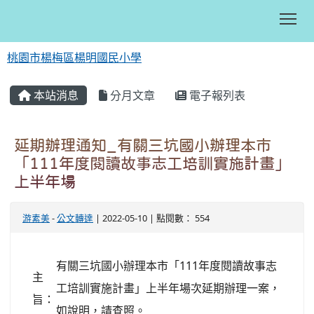
Tog
桃園市楊梅區楊明國民小學
:::
本站消息
分月文章
電子報列表
延期辦理通知_有關三坑國小辦理本市
「111年度閱讀故事志工培訓實施計畫」
上半年場
游素美
-
公文轉達
| 2022-05-10 | 點閱數： 554
有關三坑國小辦理本市「111年度閱讀故事志
主
工培訓實施計畫」上半年場次延期辦理一案，
旨：
如說明，請查照。