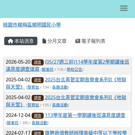
Tog
桃園市楊梅區楊明國民小學
:::
本站消息
分月文章
電子報列表
文章列表
2026-05-20
(05/27週三前)114學年度第2學期課後班
調查
滿意度調查填寫
(
鄒美珍
/ 116 /
學校公告
)
2025-04-02
2025台北青管定期音樂會系列II《地獄
調查
與天堂》
(
黎育如
/ 134 /
各類活動
)
2025-04-02
2025台北青管定期音樂會系列II《地獄
調查
與天堂》
(
黎育如
/ 135 /
各類活動
)
2024-12-04
113學年度第一學期課後班滿意度調查
調查
(
鄒美珍
/ 390 /
各類活動
)
2024-07-17
徵聘商借教師辦理高級中等以下學校學
調查