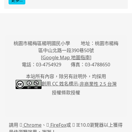
桃園市楊梅區楊明國民小學 地址：桃園市楊梅
區中山北路一段390巷50號
[
Google Map 地圖指南
]
電話：03-4754929 傳真：03-4788650
本站所有內容，除另有註明外，均採用
創用 CC 姓名標示-
非商業性 2.5 台灣
授權條款授權
請用
Chrome
、
FireFox
或
IE10.0瀏覽器以上獲得
最佳瀏覽效果，謝謝！