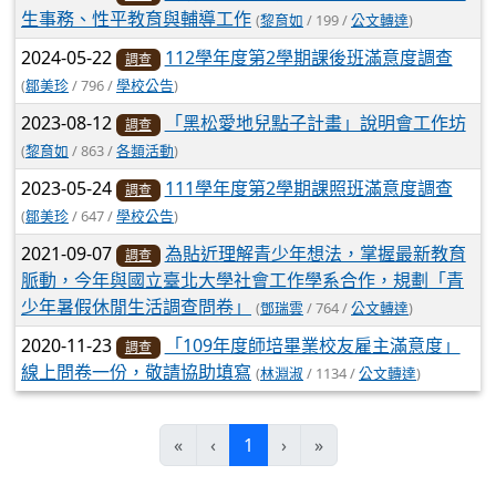
生事務、性平教育與輔導工作
(
黎育如
/ 199 /
公文轉達
)
2024-05-22
112學年度第2學期課後班滿意度調查
調查
(
鄒美珍
/ 796 /
學校公告
)
2023-08-12
「黑松愛地兒點子計畫」說明會工作坊
調查
(
黎育如
/ 863 /
各類活動
)
2023-05-24
111學年度第2學期課照班滿意度調查
調查
(
鄒美珍
/ 647 /
學校公告
)
2021-09-07
為貼近理解青少年想法，掌握最新教育
調查
脈動，今年與國立臺北大學社會工作學系合作，規劃「青
少年暑假休閒生活調查問卷」
(
鄧瑞雲
/ 764 /
公文轉達
)
2020-11-23
「109年度師培畢業校友雇主滿意度」
調查
線上問卷一份，敬請協助填寫
(
林淵淑
/ 1134 /
公文轉達
)
(current)
«
‹
1
›
»