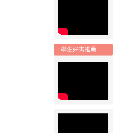
公告-115年桃園市運
動會國小游泳比賽楊
梅區代表選手 集訓及
比賽通知
2026-08-06
公告
115年桃園市運動會國
小游泳比賽楊梅區代
學生好書推薦
表選手服裝領取通知
2026-08-05
重要
115學年度課後照顧
服務班教師甄選簡章
2026-08-03
重要
115學年度一、三、
五年級常態編班結果
公告
2026-07-31
公告
學校對面建案申請8