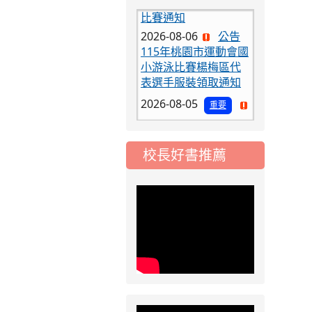
2026-08-06
公告
115年桃園市運動會國
小游泳比賽楊梅區代
表選手服裝領取通知
2026-08-05
重要
115學年度課後照顧
服務班教師甄選簡章
2026-08-03
重要
校長好書推薦
115學年度一、三、
五年級常態編班結果
公告
2026-07-31
公告
學校對面建案申請8
月份「施工車輛臨
停」一案，請各位用
路人留意
2026-07-17
公告