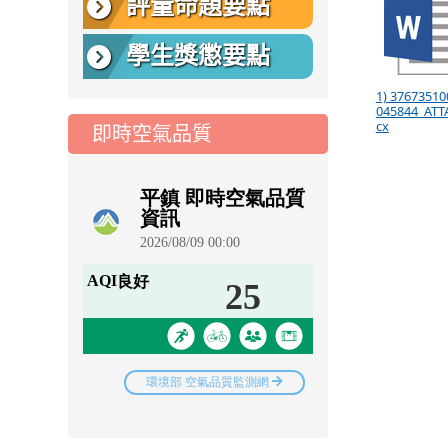
評量命題要點
學生獎懲要點
1) 37673510
045844_ATT
cx
即時空氣品質