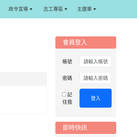
政令宣導
志工專區
主選單
:::
:::
會員登入
帳號
密碼
記
登入
住我
即時快訊