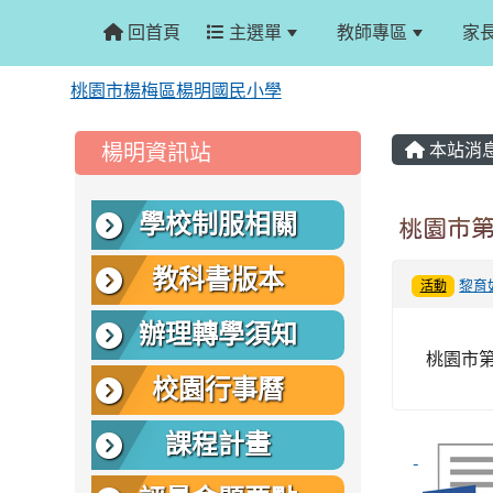
回首頁
主選單
教師專區
家
桃園市楊梅區楊明國民小學
:::
:::
楊明資訊站
本站消
學校制服相關
桃園市
教科書版本
黎育
活動
辦理轉學須知
桃園市
校園行事曆
課程計畫