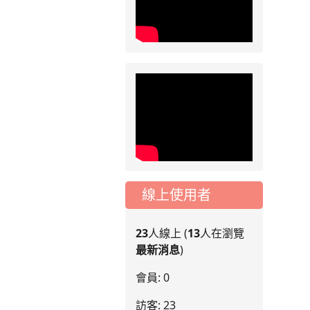
月份「施工車輛臨
停」一案，請各位用
路人留意
2026-07-17
公告
公告-115年桃園市運
動會國小游泳比賽楊
梅區代表選手 集訓及
比賽通知
線上使用者
23
人線上 (
13
人在瀏覽
最新消息
)
會員: 0
訪客: 23