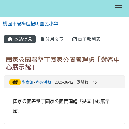
Tog
桃園市楊梅區楊明國民小學
:::
本站消息
分月文章
電子報列表
國家公園署墾丁國家公園管理處「遊客中
心展示館」
黎育如
-
各類活動
| 2026-06-12 | 點閱數： 45
活動
國家公園署墾丁國家公園管理處「遊客中心展示
館」