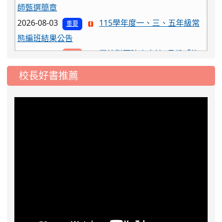
2026-08-03
115學年度一、三、五年級常
重要
態編班結果公告
2026-07-31
學校對面建案申請8月份「施
公告
工車輛臨停」一案，請各位用路人留意
校長好書推薦
2026-07-17
公告-115年桃園市運動會國小
公告
游泳比賽楊梅區代表選手 集訓及比賽通知
2026-08-06
公告115年桃園市運動會國小游泳比賽
楊梅區代表選手服裝領取通知
2026-08-05
115學年度課後照顧服務班教
重要
師甄選簡章
2026-08-03
115學年度一、三、五年級常
重要
態編班結果公告
2026-07-31
學校對面建案申請8月份「施
公告
工車輛臨停」一案，請各位用路人留意