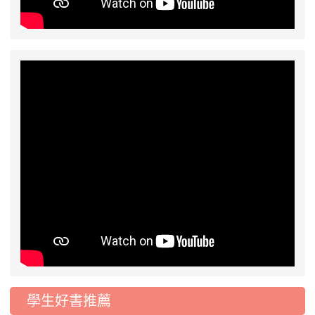
2026-07-17
公告-115年桃園市運動會國小
公告
游泳比賽楊梅區代表選手 集訓及比賽通知
學生好書推薦