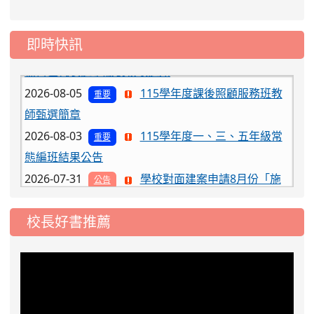
2026-08-06
公告115年桃園市運動會國小游泳比賽
即時快訊
楊梅區代表選手服裝領取通知
2026-08-05
115學年度課後照顧服務班教
重要
師甄選簡章
2026-08-03
115學年度一、三、五年級常
重要
態編班結果公告
2026-07-31
學校對面建案申請8月份「施
公告
工車輛臨停」一案，請各位用路人留意
2026-07-17
公告-115年桃園市運動會國小
公告
校長好書推薦
游泳比賽楊梅區代表選手 集訓及比賽通知
2026-08-06
公告115年桃園市運動會國小游泳比賽
楊梅區代表選手服裝領取通知
2026-08-05
115學年度課後照顧服務班教
重要
師甄選簡章