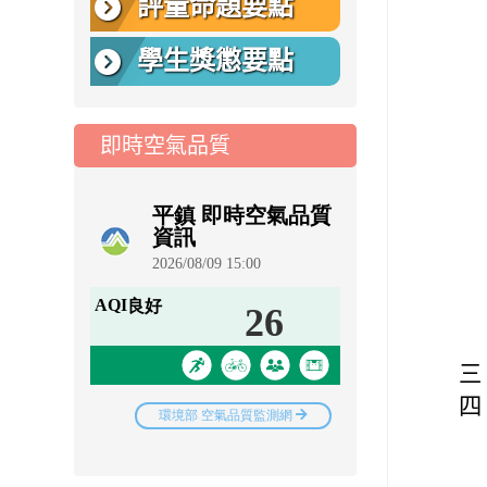
評量命題要點
學生獎懲要點
即時空氣品質
三
四