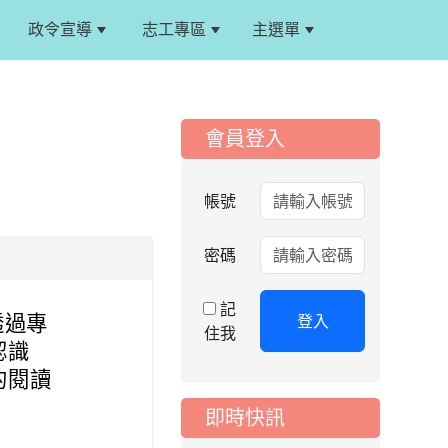
政令宣導
志工專區
主選單
:::
:::
會員登入
2026-08-06
公告
115年桃園市運動會國
小游泳比賽楊梅區代
帳號
表選手服裝領取通知
2026-08-05
重要
密碼
115學年度課後照顧
服務班教師甄選簡章
記
登入
透過專
2026-08-03
住我
重要
認識
115學年度一、三、
的閱讀
五年級常態編班結果
公告
即時快訊
2026-07-31
公告