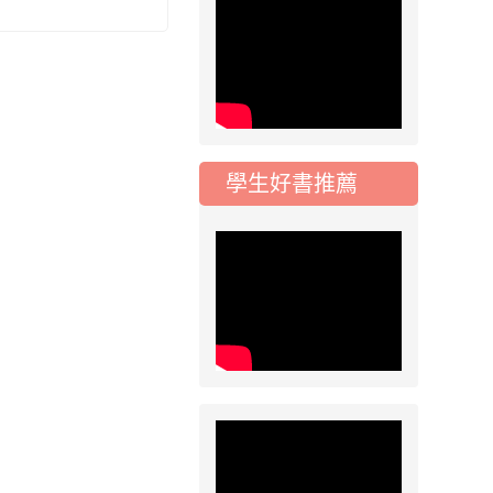
五年級常態編班結果
公告
2026-07-31
公告
學校對面建案申請8
月份「施工車輛臨
停」一案，請各位用
學生好書推薦
路人留意
2026-07-17
公告
公告-115年桃園市運
動會國小游泳比賽楊
梅區代表選手 集訓及
比賽通知