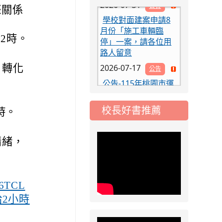
學校對面建案申請8
際關係
月份「施工車輛臨
停」一案，請各位用
12時。
路人留意
2026-07-17
公告
，轉化
公告-115年桃園市運
動會國小游泳比賽楊
梅區代表選手 集訓及
比賽通知
校長好書推薦
時。
2026-08-06
公告
115年桃園市運動會國
小游泳比賽楊梅區代
情緒，
表選手服裝領取通知
2026-08-05
重要
115學年度課後照顧
26TCL
服務班教師甄選簡章
2小時
2026-08-03
重要
115學年度一、三、