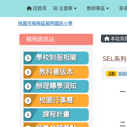
回首頁
主選單
教師專區
家
桃園市楊梅區楊明國民小學
:::
:::
楊明資訊站
本站消
學校制服相關
SEL系
教科書版本
鄧瑞
活動
辦理轉學須知
一
校園行事曆
課程計畫
二