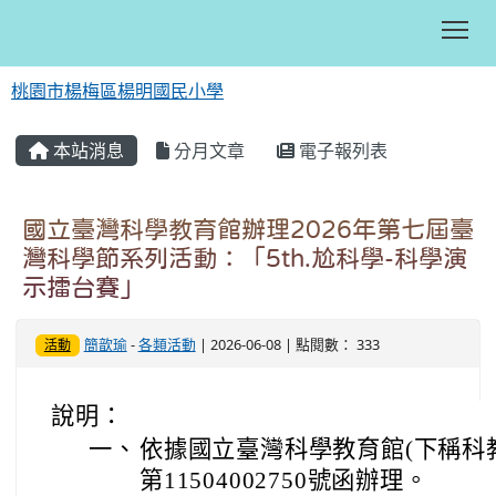
Tog
桃園市楊梅區楊明國民小學
:::
本站消息
分月文章
電子報列表
國立臺灣科學教育館辦理2026年第七屆臺
灣科學節系列活動：「5th.尬科學-科學演
示擂台賽」
簡歆瑜
-
各類活動
| 2026-06-08 | 點閱數： 333
活動
說明：
一、
依據國立臺灣科學教育館(下稱科教
第11504002750號函辦理。