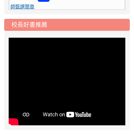
2026-08-03
115學年度一、三、五年級常
重要
態編班結果公告
校長好書推薦
2026-07-31
學校對面建案申請8月份「施
公告
工車輛臨停」一案，請各位用路人留意
2026-07-17
公告-115年桃園市運動會國小
公告
游泳比賽楊梅區代表選手 集訓及比賽通知