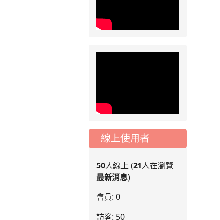
動會國小游泳比賽楊
梅區代表選手 集訓及
比賽通知
線上使用者
50
人線上 (
21
人在瀏覽
最新消息
)
會員: 0
訪客: 50