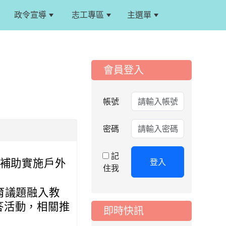
政令宣導
志工專區
主選單
:::
:::
會員登入
帳號
密碼
記
登入
度補助實施戶外
住我
2026-08-06
公告
育議題融入教
115年桃園市運動會國
小游泳比賽楊梅區代
答活動，相關推
即時快訊
表選手服裝領取通知