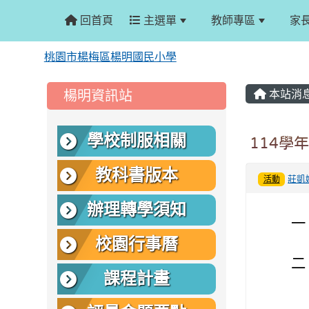
回首頁
主選單
教師專區
家
桃園市楊梅區楊明國民小學
:::
:::
楊明資訊站
本站消
學校制服相關
114學
教科書版本
莊凱
活動
辦理轉學須知
一
校園行事曆
二
課程計畫