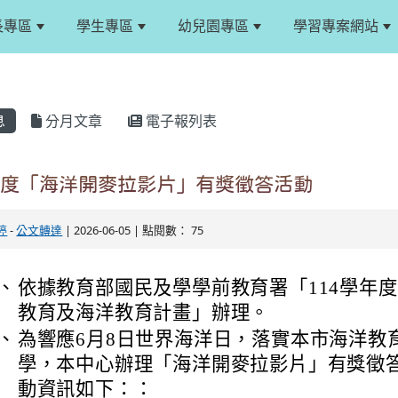
長專區
學生專區
幼兒園專區
學習專案網站
息
分月文章
電子報列表
年度「海洋開麥拉影片」有獎徵答活動
婷
-
公文轉達
| 2026-06-05 | 點閱數： 75
、
依據教育部國民及學學前教育署「114學年
教育及海洋教育計畫」辦理。
、
為響應6月8日世界海洋日，落實本市海洋教
學，
本中心辦理「海洋開麥拉影片」有獎徵
動資訊如下：：