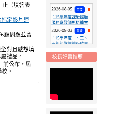
2026-08-05
重要
六）止（填答表
115學年度課後照顧
服務班教師甄選簡章
(表單內含指定影片連
2026-08-03
重要
115學年度一、三、
6題問題並留
五年級常態編班結果
公告
題全對且感想填
2026-07-31
公告
校長好書推薦
專屬禮品。
學校對面建案申請8
五）前公布，屆
月份「施工車輛臨
停」一案，請各位用
學校。
路人留意
2026-07-17
公告
公告-115年桃園市運
動會國小游泳比賽楊
梅區代表選手 集訓及
比賽通知