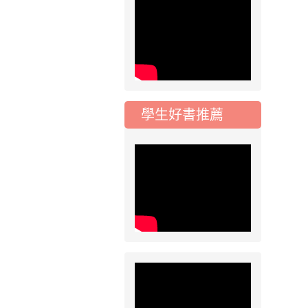
2026-08-06
公告
115年桃園市運動會國
小游泳比賽楊梅區代
表選手服裝領取通知
2026-08-05
重要
115學年度課後照顧
服務班教師甄選簡章
學生好書推薦
2026-08-03
重要
115學年度一、三、
五年級常態編班結果
公告
2026-07-31
公告
學校對面建案申請8
月份「施工車輛臨
停」一案，請各位用
路人留意
2026-07-17
公告
公告-115年桃園市運