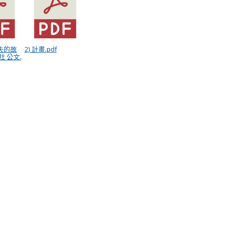
消失的故
2) 計畫.pdf
社 公文.