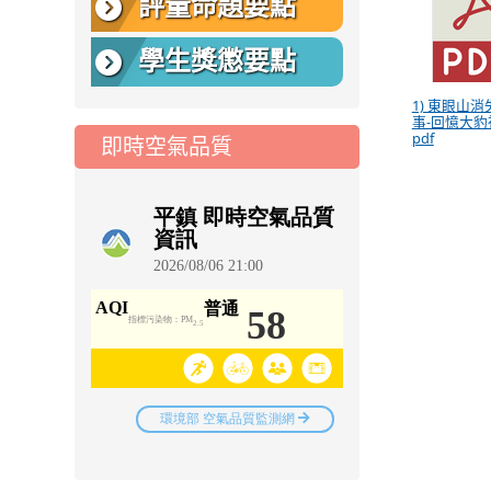
評量命題要點
學生獎懲要點
1) 東眼山
事-回憶大豹
pdf
即時空氣品質