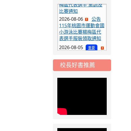
比賽通知
2026-08-06
公告
115年桃園市運動會國
小游泳比賽楊梅區代
表選手服裝領取通知
2026-08-05
重要
115學年度課後照顧
服務班教師甄選簡章
校長好書推薦
2026-08-03
重要
115學年度一、三、
五年級常態編班結果
公告
2026-07-31
公告
學校對面建案申請8
月份「施工車輛臨
停」一案，請各位用
路人留意