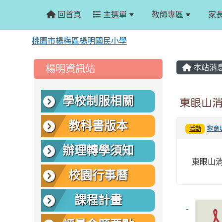
回首頁
主選單
教師專區
家
桃園市楊梅區楊明國民小學
:::
:::
楊明資訊站
本站消
學校制服相關
東眼山消
教科書版本
黎育
活動
辦理轉學須知
東眼山消
校園行事曆
課程計畫