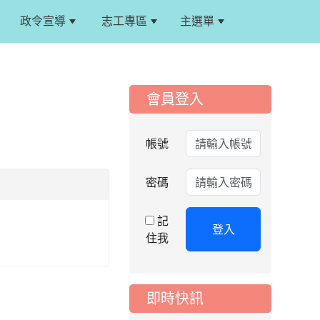
表選手服裝領取通知
政令宣導
志工專區
主選單
:::
2026-08-05
重要
115學年度課後照顧
服務班教師甄選簡章
:::
2026-08-03
會員登入
重要
115學年度一、三、
五年級常態編班結果
帳號
公告
2026-07-31
公告
密碼
學校對面建案申請8
月份「施工車輛臨
記
停」一案，請各位用
登入
住我
路人留意
2026-07-17
公告
公告-115年桃園市運
即時快訊
動會國小游泳比賽楊
梅區代表選手 集訓及