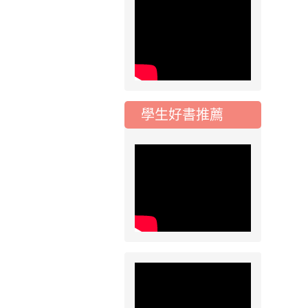
2026-07-17
公告
公告-115年桃園市運
動會國小游泳比賽楊
梅區代表選手 集訓及
比賽通知
學生好書推薦