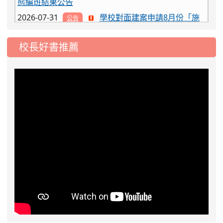
2026-07-31
學校對面建案申請8月份「施
公告
工車輛臨停」一案，請各位用路人留意
2026-07-17
公告-115年桃園市運動會國小
公告
校長好書推薦
游泳比賽楊梅區代表選手 集訓及比賽通知
2026-08-06
公告115年桃園市運動會國小游泳比賽
楊梅區代表選手服裝領取通知
2026-08-05
115學年度課後照顧服務班教
重要
師甄選簡章
2026-08-03
115學年度一、三、五年級常
重要
態編班結果公告
2026-07-31
學校對面建案申請8月份「施
公告
工車輛臨停」一案，請各位用路人留意
2026-07-17
公告-115年桃園市運動會國小
公告
游泳比賽楊梅區代表選手 集訓及比賽通知