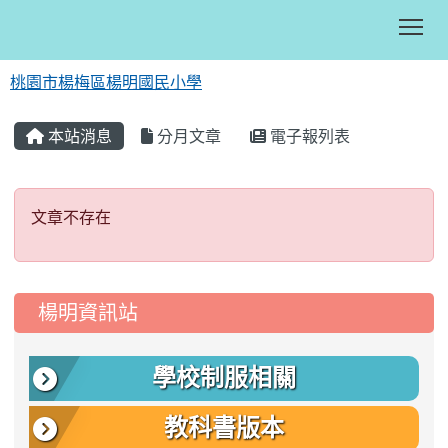
Tog
桃園市楊梅區楊明國民小學
:::
本站消息
分月文章
電子報列表
文章不存在
文章不存在
:::
楊明資訊站
學校制服相關
教科書版本