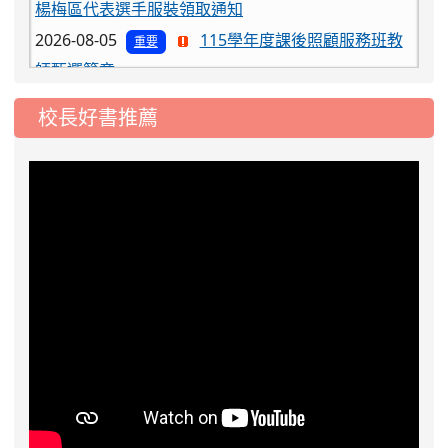
2026-08-05
115學年度課後照顧服務班教
重要
師甄選簡章
2026-08-03
115學年度一、三、五年級常
重要
校長好書推薦
態編班結果公告
2026-07-31
學校對面建案申請8月份「施
公告
工車輛臨停」一案，請各位用路人留意
2026-07-17
公告-115年桃園市運動會國小
公告
游泳比賽楊梅區代表選手 集訓及比賽通知