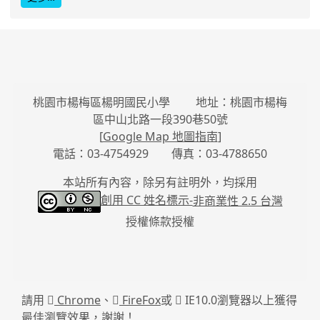
桃園市楊梅區楊明國民小學 地址：桃園市楊梅
區中山北路一段390巷50號
[
Google Map 地圖指南
]
電話：03-4754929 傳真：03-4788650
本站所有內容，除另有註明外，均採用
創用 CC 姓名標示-
非商業性 2.5 台灣
授權條款授權
請用
Chrome
、
FireFox
或
IE10.0瀏覽器以上獲得
最佳瀏覽效果，謝謝！