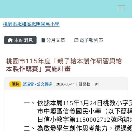
Tog
桃園市楊梅區楊明國民小學
:::
本站消息
分月文章
電子報列表
桃園市115年度「親子繪本製作研習與繪
本製作競賽」實施計畫
鄧瑞雲
-
公文轉達
| 2026-05-11 | 點閱數： 91
活動
一、
依據本局115年3月24日桃教小字第
市中壢區信義國民小學（以下簡稱信
日信小教字第1150002712號函
二、
為啟發學生創作思考能力，透過