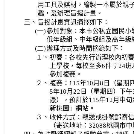
用工具及媒材，繪製一本屬於親
趣，爰辦理旨揭計畫。
三、
旨揭計畫資訊摘擇如下：
(一)
參加對象：本市公私立國民小
低年級組、中年級組及高年級
(二)
辦理方式及時間摘錄如下：
１、
初賽：各校先行辦理校內初賽
上學校，每校至多6件；24
參加複賽。
２、
複賽：115年10月8日（星期
5年10月22日（星期四）下
憑），預計於115年12月中
新桃園」網站。
３、
收件方式：親送或掛號郵寄
（寄送地址：32088桃園市