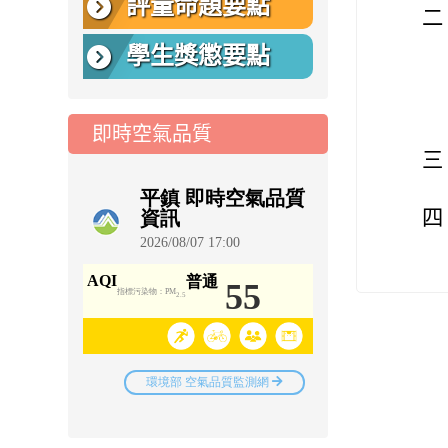
評量命題要點
二
學生獎懲要點
即時空氣品質
三
四