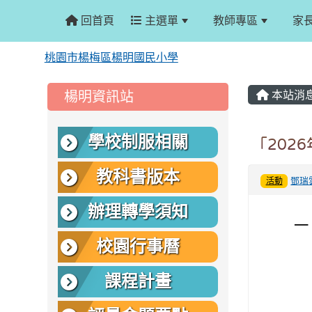
回首頁
主選單
教師專區
家
桃園市楊梅區楊明國民小學
:::
:::
楊明資訊站
本站消
學校制服相關
「202
教科書版本
鄧瑞
活動
辦理轉學須知
一
校園行事曆
課程計畫