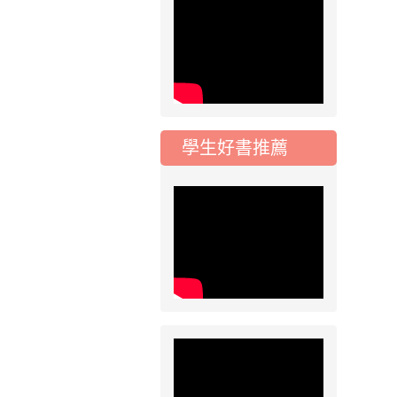
公告-115年桃園市運
動會國小游泳比賽楊
梅區代表選手 集訓及
比賽通知
2026-08-06
公告
115年桃園市運動會國
小游泳比賽楊梅區代
學生好書推薦
表選手服裝領取通知
2026-08-05
重要
115學年度課後照顧
服務班教師甄選簡章
2026-08-03
重要
115學年度一、三、
五年級常態編班結果
公告
2026-07-31
公告
學校對面建案申請8