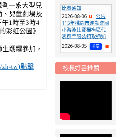
，規劃一系大型兒
2026-08-06
公告
動、兒童劇場及
115年桃園市運動會國
小游泳比賽楊梅區代
下午1時至3時4
表選手服裝領取通知
失的彩虹公園》
2026-08-05
重要
115學年度課後照顧
師生踴躍參加，
服務班教師甄選簡章
2026-08-03
重要
tw/zh-tw)點擊
校長好書推薦
115學年度一、三、
五年級常態編班結果
公告
2026-07-31
公告
學校對面建案申請8
月份「施工車輛臨
停」一案，請各位用
路人留意
2026-07-17
公告