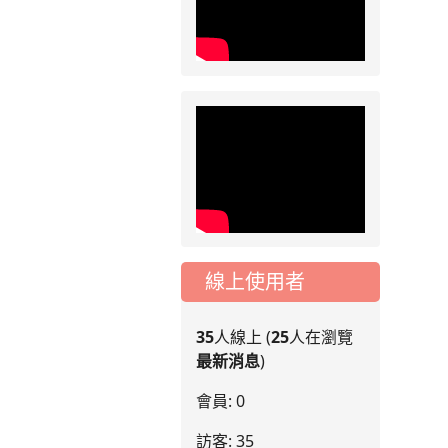
月份「施工車輛臨
停」一案，請各位用
路人留意
2026-07-17
公告
公告-115年桃園市運
動會國小游泳比賽楊
梅區代表選手 集訓及
比賽通知
線上使用者
35
人線上 (
25
人在瀏覽
最新消息
)
會員: 0
訪客: 35