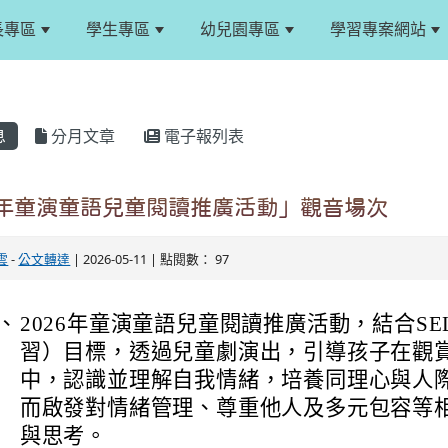
長專區
學生專區
幼兒園專區
學習專案網站
息
分月文章
電子報列表
6年童演童語兒童閱讀推廣活動」觀音場次
雲
-
公文轉達
| 2026-05-11 | 點閱數： 97
、
2026年童演童語兒童閱讀推廣活動，結合S
習）目標，透過兒童劇演出，引導孩子在觀
中，認識並理解自我情緒，培養同理心與人
而啟發對情緒管理、尊重他人及多元包容等
與思考。