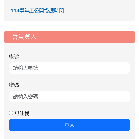
114學年度公開授課時間
:::
會員登入
帳號
2026-08-06
公告115年桃園市運動會國小游泳比賽
密碼
楊梅區代表選手服裝領取通知
2026-08-05
115學年度課後照顧服務班教
重要
師甄選簡章
記住我
2026-08-03
115學年度一、三、五年級常
重要
登入
態編班結果公告
2026-07-31
學校對面建案申請8月份「施
公告