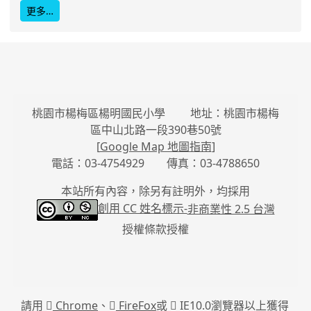
更多…
桃園市楊梅區楊明國民小學 地址：桃園市楊梅
區中山北路一段390巷50號
[
Google Map 地圖指南
]
電話：03-4754929 傳真：03-4788650
本站所有內容，除另有註明外，均採用
創用 CC 姓名標示-
非商業性 2.5 台灣
授權條款授權
請用
Chrome
、
FireFox
或
IE10.0瀏覽器以上獲得