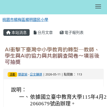
Tog
桃園市楊梅區楊明國民小學
:::
本站消息
分月文章
電子報列表
AI衝擊下臺灣中小學教育的轉型─教師、
學生與AI的協力與共創調查問卷～填答後
可抽獎
簡歆瑜
-
公文轉達
| 2026-05-11 | 點閱數： 113
活動
說明：
一、
依據國立臺中教育大學115年4月2
2060679號函辦理。