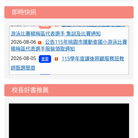
工車輛臨停」一案，請各位用路人留意
即時快訊
2026-07-17
公告-115年桃園市運動會國小
公告
游泳比賽楊梅區代表選手 集訓及比賽通知
2026-08-06
公告115年桃園市運動會國小游泳比賽
楊梅區代表選手服裝領取通知
2026-08-05
115學年度課後照顧服務班教
重要
師甄選簡章
2026-08-03
115學年度一、三、五年級常
重要
態編班結果公告
2026-07-31
學校對面建案申請8月份「施
公告
校長好書推薦
工車輛臨停」一案，請各位用路人留意
2026-07-17
公告-115年桃園市運動會國小
公告
游泳比賽楊梅區代表選手 集訓及比賽通知