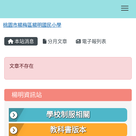
Tog
桃園市楊梅區楊明國民小學
:::
本站消息
分月文章
電子報列表
文章不存在
文章不存在
:::
楊明資訊站
學校制服相關
教科書版本