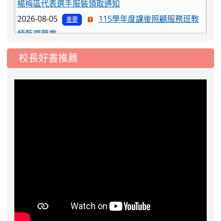
2026-08-05
115學年度課後照顧服務班教
重要
師甄選簡章
2026-08-03
115學年度一、三、五年級常
重要
態編班結果公告
校長好書推薦
2026-07-31
學校對面建案申請8月份「施
公告
工車輛臨停」一案，請各位用路人留意
2026-07-17
公告-115年桃園市運動會國小
公告
游泳比賽楊梅區代表選手 集訓及比賽通知