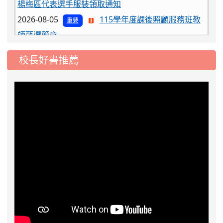
2026-08-05
115學年度課後照顧服務班教
重要
師甄選簡章
2026-08-03
115學年度一、三、五年級常
重要
態編班結果公告
校長好書推薦
2026-07-31
學校對面建案申請8月份「施
公告
工車輛臨停」一案，請各位用路人留意
2026-07-17
公告-115年桃園市運動會國小
公告
游泳比賽楊梅區代表選手 集訓及比賽通知