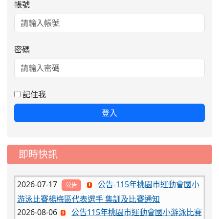
帳號
密碼
2026-08-06
公告115年桃園市運動會國小游泳比賽
楊梅區代表選手服裝領取通知
2026-08-05
115學年度課後照顧服務班教
重要
記住我
師甄選簡章
登入
2026-08-03
115學年度一、三、五年級常
重要
態編班結果公告
2026-07-31
學校對面建案申請8月份「施
公告
即時快訊
工車輛臨停」一案，請各位用路人留意
2026-07-17
公告-115年桃園市運動會國小
公告
游泳比賽楊梅區代表選手 集訓及比賽通知
2026-08-06
公告115年桃園市運動會國小游泳比賽
楊梅區代表選手服裝領取通知