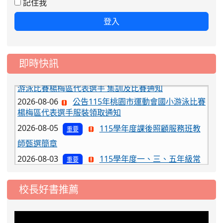
記住我
登入
即時快訊
2026-08-06
公告115年桃園市運動會國小游泳比賽
楊梅區代表選手服裝領取通知
2026-08-05
115學年度課後照顧服務班教
重要
師甄選簡章
2026-08-03
115學年度一、三、五年級常
重要
態編班結果公告
2026-07-31
學校對面建案申請8月份「施
公告
校長好書推薦
工車輛臨停」一案，請各位用路人留意
2026-07-17
公告-115年桃園市運動會國小
公告