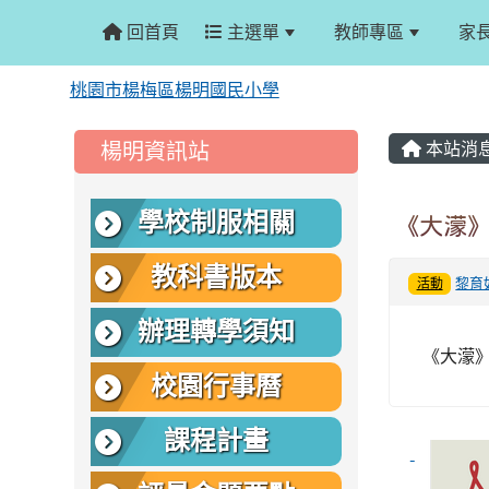
回首頁
主選單
教師專區
家
桃園市楊梅區楊明國民小學
:::
:::
楊明資訊站
本站消
學校制服相關
《大濛
教科書版本
黎育
活動
辦理轉學須知
《大濛
校園行事曆
課程計畫