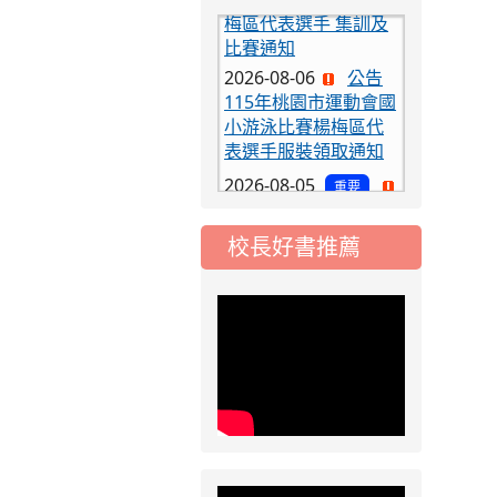
比賽通知
2026-08-06
公告
115年桃園市運動會國
小游泳比賽楊梅區代
表選手服裝領取通知
2026-08-05
重要
115學年度課後照顧
服務班教師甄選簡章
校長好書推薦
2026-08-03
重要
115學年度一、三、
五年級常態編班結果
公告
2026-07-31
公告
學校對面建案申請8
月份「施工車輛臨
停」一案，請各位用
路人留意