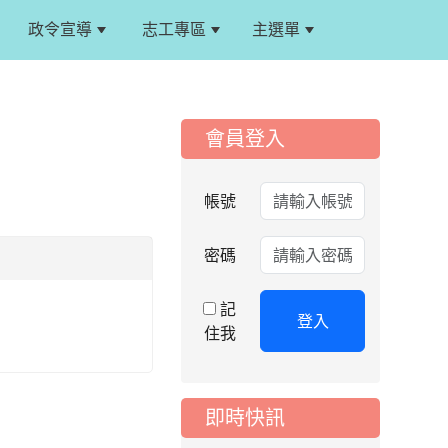
小游泳比賽楊梅區代
表選手服裝領取通知
政令宣導
志工專區
主選單
:::
2026-08-05
重要
115學年度課後照顧
服務班教師甄選簡章
:::
會員登入
2026-08-03
重要
115學年度一、三、
五年級常態編班結果
帳號
公告
2026-07-31
公告
密碼
學校對面建案申請8
月份「施工車輛臨
記
停」一案，請各位用
登入
住我
路人留意
2026-07-17
公告
公告-115年桃園市運
即時快訊
動會國小游泳比賽楊
梅區代表選手 集訓及