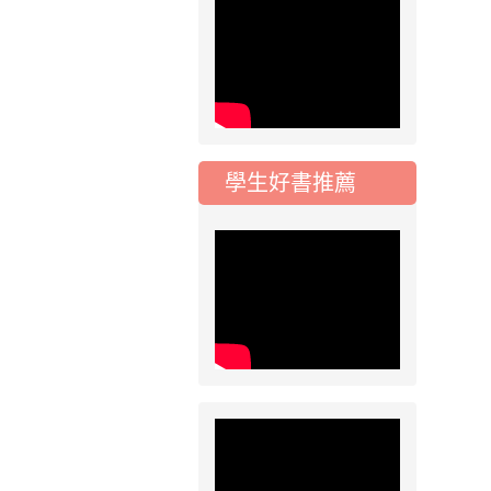
2026-07-17
公告
公告-115年桃園市運
動會國小游泳比賽楊
梅區代表選手 集訓及
比賽通知
學生好書推薦