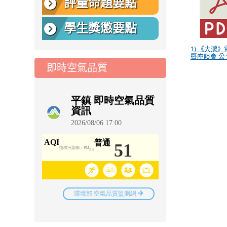
評量命題要點
學生獎懲要點
1) 《大濛
暨座談會 公文
即時空氣品質