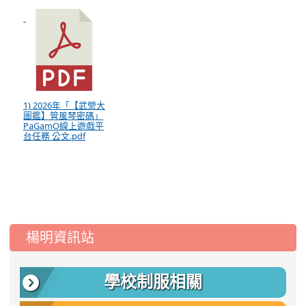
1) 2026年「【武營大
圖鑑】管風琴密碼」
PaGamO線上遊戲平
台任務 公文.pdf
:::
楊明資訊站
學校制服相關