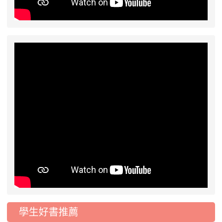
2026-07-17
公告-115年桃園市運動會國小
公告
游泳比賽楊梅區代表選手 集訓及比賽通知
學生好書推薦