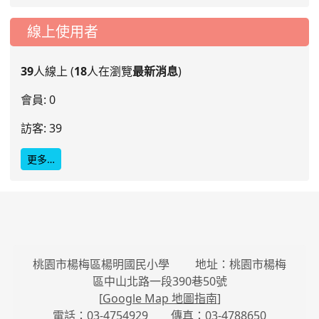
線上使用者
39
人線上 (
18
人在瀏覽
最新消息
)
會員: 0
訪客: 39
更多…
桃園市楊梅區楊明國民小學 地址：桃園市楊梅
區中山北路一段390巷50號
[
Google Map 地圖指南
]
電話：03-4754929 傳真：03-4788650