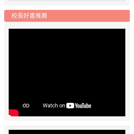
態編班結果公告
2026-07-31
學校對面建案申請8月份「施
校長好書推薦
公告
工車輛臨停」一案，請各位用路人留意
2026-07-17
公告-115年桃園市運動會國小
公告
游泳比賽楊梅區代表選手 集訓及比賽通知