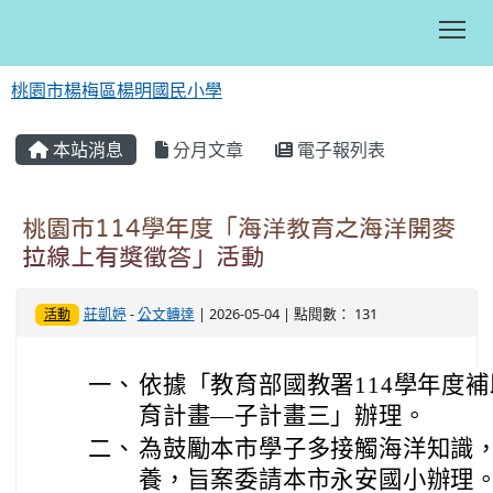
Tog
桃園市楊梅區楊明國民小學
:::
本站消息
分月文章
電子報列表
桃園市114學年度「海洋教育之海洋開麥
拉線上有獎徵答」活動
莊凱婷
-
公文轉達
| 2026-05-04 | 點閱數： 131
活動
一、
依據「教育部國教署114學年度
育計畫—子計畫三」辦理。
二、
為鼓勵本市學子多接觸海洋知識
養，旨案委請本市永安國小辦理